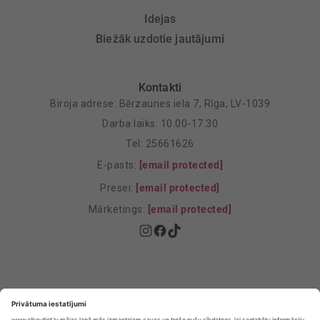
Idejas
Biežāk uzdotie jautājumi
Kontakti
Biroja adrese: Bērzaunes iela 7, Rīga, LV-1039
Darba laiks: 10.00-17.30
Tel: 25661626
E-pasts:
[email protected]
Presei:
[email protected]
Mārketings:
[email protected]
Privātuma politika
Privātuma Iestatījumi