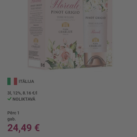
Iet
uz
ITĀLIJA
galerijas
sākumu
3l, 12%, 8.16 €/l
NOLIKTAVĀ
Pērc 1
gab.
24,49 €