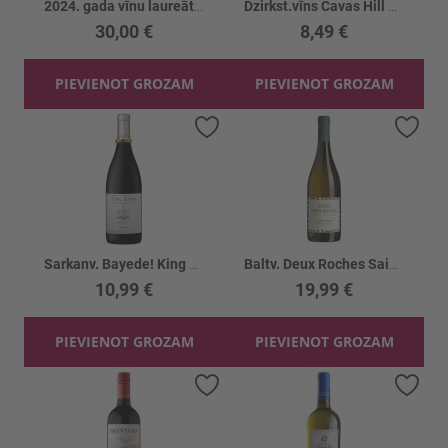
2024. gada vīnu laureātu komplekts 4gb
Dzirkst.vīns Cavas Hill Brut Nature BIO 11%
30,00 €
8,49 €
PIEVIENOT GROZAM
PIEVIENOT GROZAM
Pievienot vēlmju sarakstam
Piev
Sarkanv. Bayede! King Goodwill Shiraz 14%
Baltv. Deux Roches Saint-Veran Rives 13%
10,99 €
19,99 €
PIEVIENOT GROZAM
PIEVIENOT GROZAM
Pievienot vēlmju sarakstam
Piev