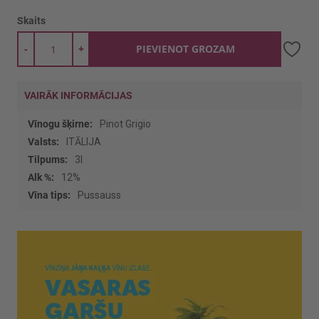
Skaits
-
+
PIEVIENOT GROZAM
VAIRĀK INFORMĀCIJAS
Vairāk
Pinot Grigio
informācijas
ITĀLIJA
3l
12%
Pussauss