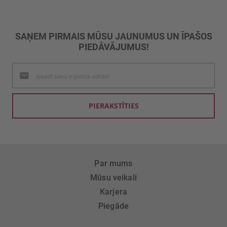
SAŅEM PIRMAIS MŪSU JAUNUMUS UN ĪPAŠOS
PIEDĀVĀJUMUS!
Pieteikties
jaunumu
saņemšanai:
PIERAKSTĪTIES
Par mums
Mūsu veikali
Karjera
Piegāde