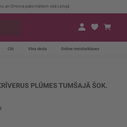
eru un Omniva pakomātiem visā Latvijā
Mans gr
Citi
Vīna skola
Online meistarklases
KRĪVERUS PLŪMES TUMŠAJĀ ŠOK.
g