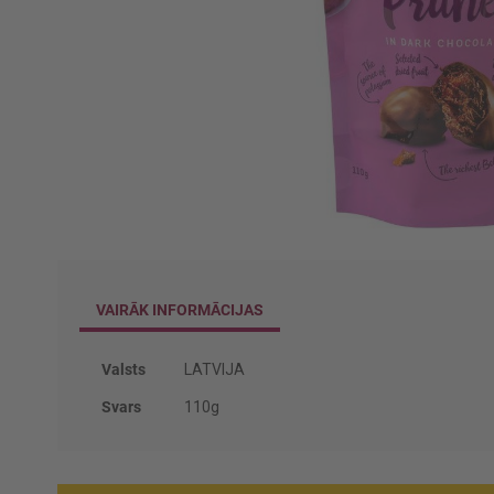
Iet
uz
galerijas
VAIRĀK INFORMĀCIJAS
sākumu
Vairāk
Valsts
LATVIJA
informācijas
Svars
110g