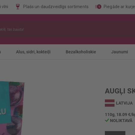
 vīni
Plašs un daudzveidīgs sortiments
Piegāde ar kurj
s
Alus, sidri, kokteiļi
Bezalkoholiskie
Jaunumi
AUGĻI S
LATVIJA
110g, 18.09 €/k
NOLIKTAVĀ