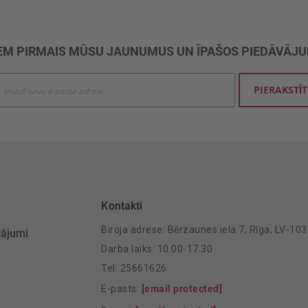
M PIRMAIS MŪSU JAUNUMUS UN ĪPAŠOS PIEDĀVĀJ
ties
PIERAKSTĪT
mu
šanai:
Kontakti
Biroja adrese: Bērzaunes iela 7, Rīga, LV-10
tājumi
Darba laiks: 10.00-17.30
Tel: 25661626
E-pasts:
[email protected]