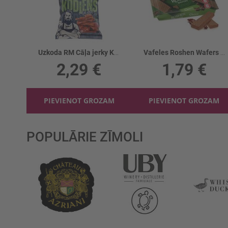
Uzkoda RM Cāļa jerky KODIENS
Vafeles Roshen Wafers ar šokolādes pild.
2,29 €
1,79 €
PIEVIENOT GROZAM
PIEVIENOT GROZAM
POPULĀRIE ZĪMOLI