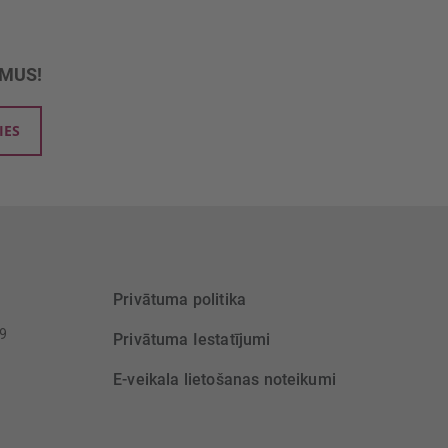
UMUS!
IES
Privātuma politika
39
Privātuma Iestatījumi
E-veikala lietošanas noteikumi