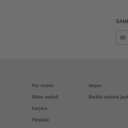
SAŅE
Pieteik
jaunu
saņem
Par mums
Idejas
Mūsu veikali
Biežāk uzdotie jau
Karjera
Piegāde