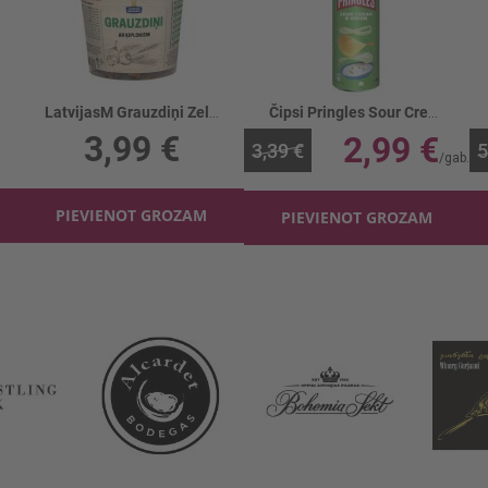
LatvijasM Grauzdiņi Zeltene Ar ķiplokiem 300g
Čipsi Pringles Sour Cream&Onion
3,99 €
2,99 €
3,39 €
5
PIEVIENOT GROZAM
PIEVIENOT GROZAM