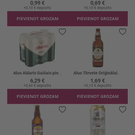
0,99 €
0,69 €
+
0,10 €
depozīts
+
0,10 €
depozīts
PIEVIENOT GROZAM
PIEVIENOT GROZAM
Pievienot vēlmju sarakstam
Piev
Alus Aldaris Gaišais pinte 5% skārd.
Alus Tērvete Oriģinālais 5.4%
6,29 €
1,69 €
+
0,60 €
depozīts
+
0,10 €
depozīts
PIEVIENOT GROZAM
PIEVIENOT GROZAM
Pievienot vēlmju sarakstam
Piev