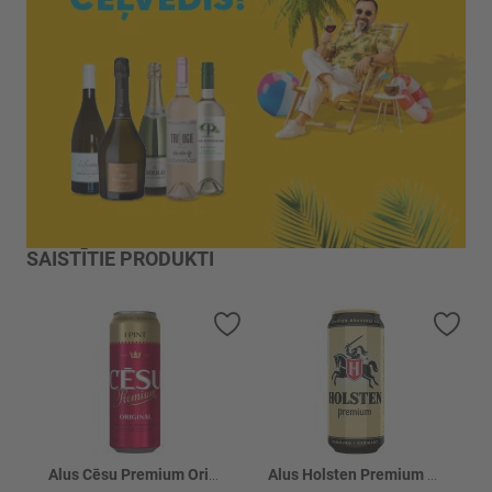
SAISTĪTIE PRODUKTI
Pievienot vēlmju sarakstam
Piev
Alus Cēsu Premium Original 5% skārd.
Alus Holsten Premium 4.5% skārd.