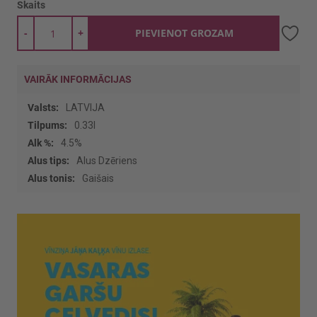
Skaits
-
+
PIEVIENOT GROZAM
VAIRĀK INFORMĀCIJAS
Vairāk
LATVIJA
informācijas
0.33l
4.5%
Alus Dzēriens
Gaišais