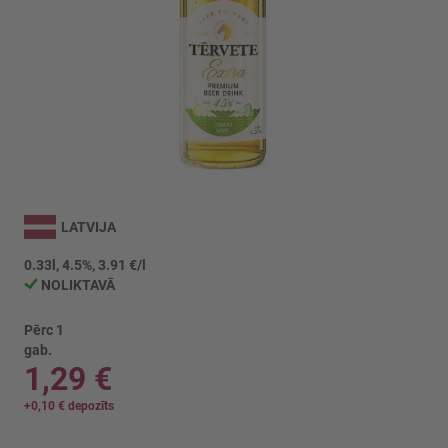
Iet
uz
LATVIJA
galerijas
sākumu
0.33l, 4.5%, 3.91 €/l
NOLIKTAVĀ
Pērc 1
gab.
1,29 €
+
0,10 €
depozīts