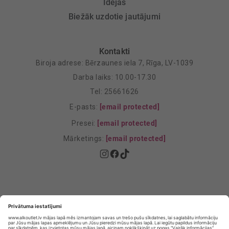
Idejas
Biežāk uzdotie jautājumi
Kontakti
Biroja adrese: Bērzaunes iela 7, Rīga, LV-1039
Darba laiks: 10.00-17.30
Tel: 25661626
E-pasts:
[email protected]
Presei:
[email protected]
Mārketings:
[email protected]
Privātuma politika
Privātuma Iestatījumi
E-veikala lietošanas noteikumi