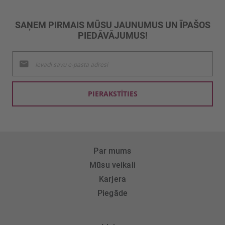
SAŅEM PIRMAIS MŪSU JAUNUMUS UN ĪPAŠOS
PIEDĀVĀJUMUS!
Pieteikties
jaunumu
saņemšanai:
PIERAKSTĪTIES
Par mums
Mūsu veikali
Karjera
Piegāde