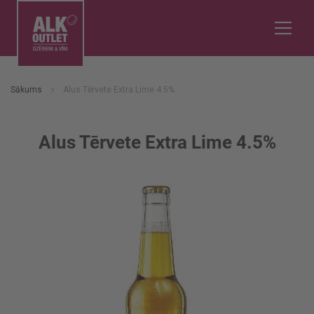
Sākums
Alus Tērvete Extra Lime 4.5%
Alus Tērvete Extra Lime 4.5%
Iet
uz
galerijas
beigām