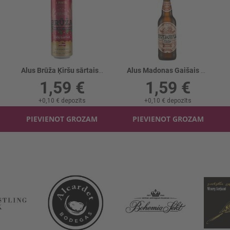
Alus Brūža Ķiršu sārtais 4.5% skārd.
Alus Madonas Gaišais alus 5.2%
1,59 €
1,59 €
+
0,10 €
depozīts
+
0,10 €
depozīts
PIEVIENOT GROZAM
PIEVIENOT GROZAM