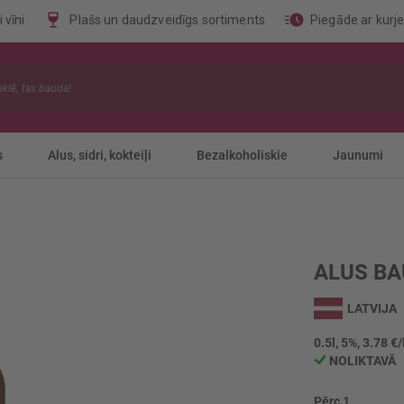
 vīni
Plašs un daudzveidīgs sortiments
Piegāde ar kurj
s
Alus, sidri, kokteiļi
Bezalkoholiskie
Jaunumi
ALUS BA
LATVIJA
0.5l, 5%, 3.78 €/
NOLIKTAVĀ
Pērc 1