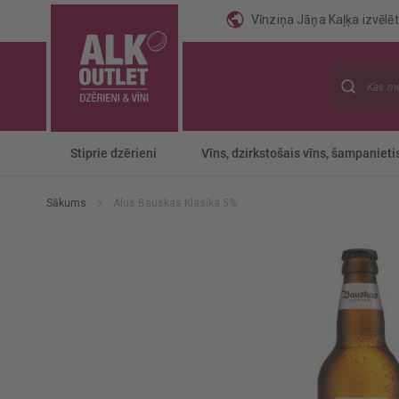
Vīnziņa Jāņa Kaļķa izvēlēti
Meklēt
Stiprie dzērieni
Vīns, dzirkstošais vīns, šampanieti
Sākums
Alus Bauskas Klasika 5%
Iet
uz
galerijas
beigām