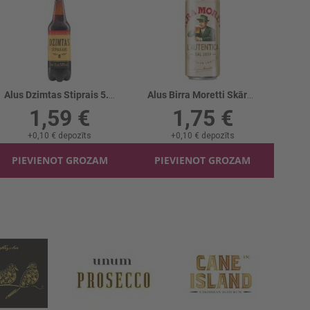
Alus Dzimtas Stiprais 5.8% PET
Alus Birra Moretti Skārd. 4.6%
1,59 €
1,75 €
+
0,10 €
depozīts
+
0,10 €
depozīts
PIEVIENOT GROZAM
PIEVIENOT GROZAM