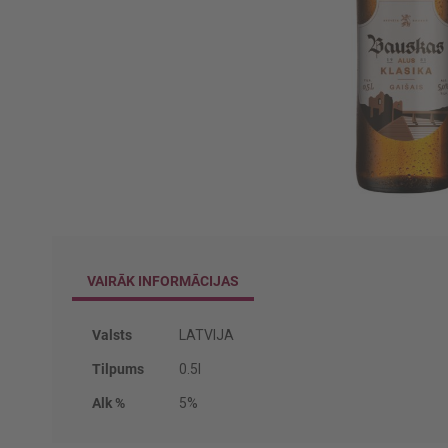
Iet
uz
galerijas
VAIRĀK INFORMĀCIJAS
sākumu
Vairāk
Valsts
LATVIJA
informācijas
Tilpums
0.5l
Alk %
5%