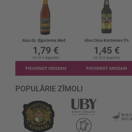
Alus dz. Iļģuciema Medalus Oriģinālais 5.5%
Alus Cēsu Kurzemes 5%
1,79 €
1,45 €
+
0,10 €
depozīts
+
0,10 €
depozīts
PIEVIENOT GROZAM
PIEVIENOT GROZAM
POPULĀRIE ZĪMOLI