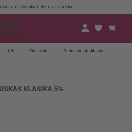
eru un Omniva pakomātiem visā Latvijā
Mans gr
Citi
Vīna skola
Online meistarklases
USKAS KLASIKA 5%
l