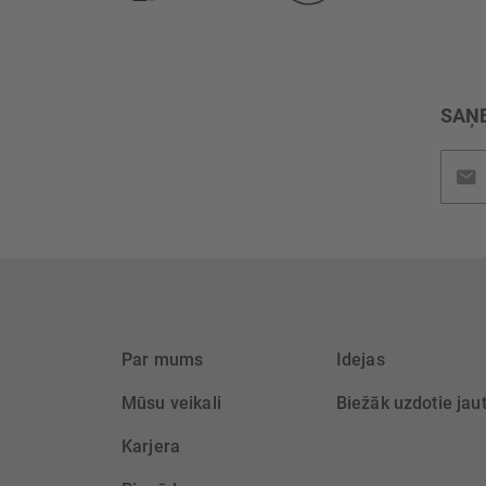
SAŅE
Pieteik
jaunu
saņem
Par mums
Idejas
Mūsu veikali
Biežāk uzdotie jau
Karjera