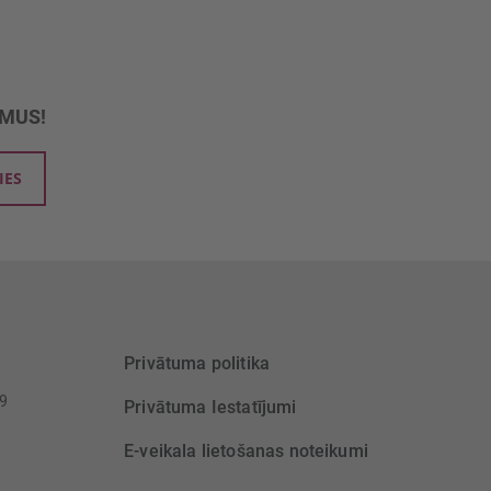
UMUS!
IES
Privātuma politika
39
Privātuma Iestatījumi
E-veikala lietošanas noteikumi