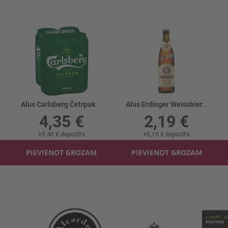
Alus Carlsberg Četrpaka skārd. 5% 4x
Alus Erdinger Weissbier 5.3%
4,35 €
2,19 €
+
0,40 €
depozīts
+
0,10 €
depozīts
PIEVIENOT GROZAM
PIEVIENOT GROZAM