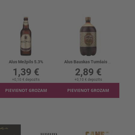
Alus Mežpils 5.3%
Alus Bauskas Tumšais 5.5%
1,39 €
2,89 €
+
0,10 €
depozīts
+
0,10 €
depozīts
PIEVIENOT GROZAM
PIEVIENOT GROZAM