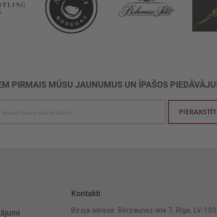
M PIRMAIS MŪSU JAUNUMUS UN ĪPAŠOS PIEDĀVĀJ
ties
PIERAKSTĪT
mu
šanai:
Kontakti
Biroja adrese: Bērzaunes iela 7, Rīga, LV-10
tājumi