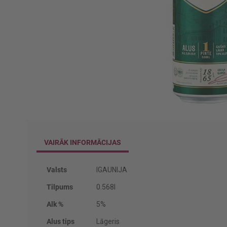
Iet
uz
galerijas
VAIRĀK INFORMĀCIJAS
sākumu
Vairāk
Valsts
IGAUNIJA
informācijas
Tilpums
0.568l
Alk %
5%
Alus tips
Lāgeris