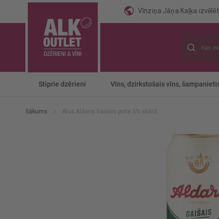
Vīnziņa Jāņa Kaļķa izvēlēti
Meklēt
Stiprie dzērieni
Vīns, dzirkstošais vīns, šampanieti
Sākums
Alus Aldaris Gaišais pinte 5% skārd.
Iet
uz
galerijas
beigām