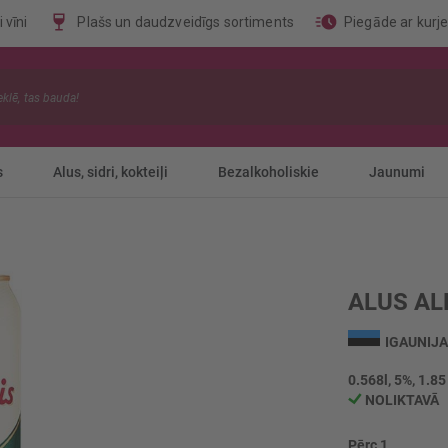
 vīni
Plašs un daudzveidīgs sortiments
Piegāde ar kurj
s
Alus, sidri, kokteiļi
Bezalkoholiskie
Jaunumi
ALUS AL
IGAUNIJA
0.568l, 5%, 1.85
NOLIKTAVĀ
Pērc 1