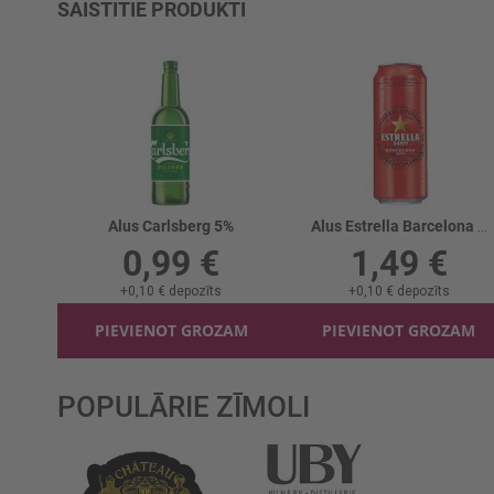
SAISTĪTIE PRODUKTI
Alus Carlsberg 5%
Alus Estrella Barcelona Damm 4.6% skārd.
0,99 €
1,49 €
+
0,10 €
depozīts
+
0,10 €
depozīts
PIEVIENOT GROZAM
PIEVIENOT GROZAM
POPULĀRIE ZĪMOLI