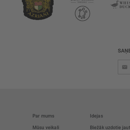
SAŅE
Pieteik
jaunu
saņem
Par mums
Idejas
Mūsu veikali
Biežāk uzdotie jau