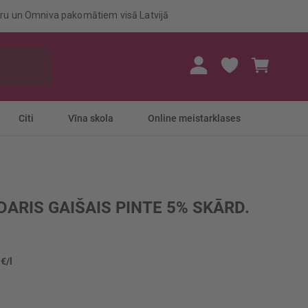
eru un Omniva pakomātiem visā Latvijā
Mans gr
Citi
Vīna skola
Online meistarklases
DARIS GAIŠAIS PINTE 5% SKĀRD.
 €/l