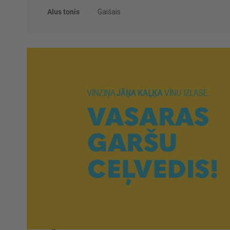
Alus tonis
Gaišais