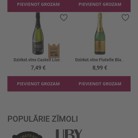
PIEVIENOT GROZAM
PIEVIENOT GROZAM
Pievienot vēlmju sarakstam
Piev
Dzirkst.vīns Castell Llord Cava Brut 11.5%
Dzirkst.vīns Flutelle Blanc de Blancs 11.5%
7,49 €
8,99 €
PIEVIENOT GROZAM
PIEVIENOT GROZAM
POPULĀRIE ZĪMOLI