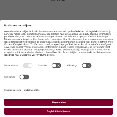
Privātuma politika
Privātuma Iestatījumi
E-veikala lietošanas noteikumi
© SIA „Vita Mārkets” visas tiesības aizsargātas.
ALKOHOLA LIETOŠANA KAITĒ JŪSU VESELĪBAI!
ALKOHOLA PĀRDOŠANA, IEGĀDĀŠANĀS UN
NODOŠANA NEPILNGADĪGĀM PERSONĀM IR
AIZLIEGTA.