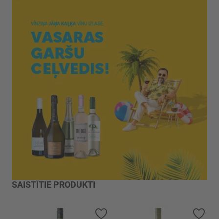
SAISTĪTIE PRODUKTI
Pievienot vēlmju sarakstam
Piev