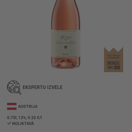
Iet
uz
galerijas
EKSPERTU IZVĒLE
sākumu
AUSTRIJA
0.75l, 13%, 9.32 €/l
NOLIKTAVĀ