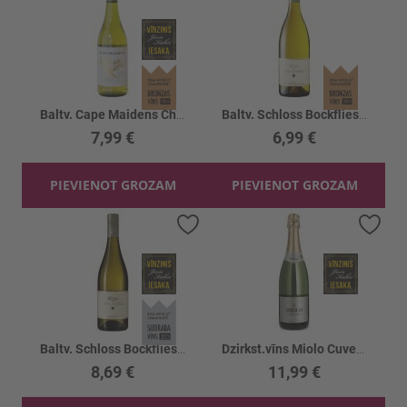
Baltv. Cape Maidens Chardonnay 13.5%
Baltv. Schloss Bockfliess Gruner Velt. 12%
7,99 €
6,99 €
PIEVIENOT GROZAM
PIEVIENOT GROZAM
Pievienot vēlmju sarakstam
Piev
Baltv. Schloss Bockfliess Riesling 13.5%
Dzirkst.vīns Miolo Cuvee Brut 12%
8,69 €
11,99 €