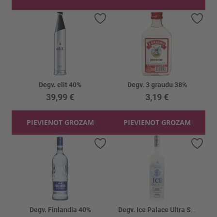
Pievienot vēlmju sarakstam
Piev
Degv. elit 40%
Degv. 3 graudu 38%
39,99 €
3,19 €
PIEVIENOT GROZAM
PIEVIENOT GROZAM
Pievienot vēlmju sarakstam
Piev
Degv. Finlandia 40%
Degv. Ice Palace Ultra Smooth Vodka 40%