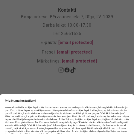
Kontakti
Biroja adrese: Bērzaunes iela 7, Rīga, LV-1039
Darba laiks: 10.00-17.30
Tel: 25661626
E-pasts:
[email protected]
Presei:
[email protected]
Mārketings:
[email protected]
Privātuma politika
Privātuma Iestatījumi
E-veikala lietošanas noteikumi