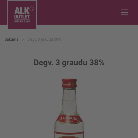
Sākums
Degv. 3 graudu 38%
Degv. 3 graudu 38%
Iet
uz
galerijas
beigām