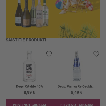
SAISTĪTIE PRODUKTI
Pievienot vēlmju sarakstam
Piev
Degv. Citylife 40%
Degv. Pisnya Re Osobliva 40%
8,99 €
8,49 €
PIEVIENOT GROZAM
PIEVIENOT GROZAM