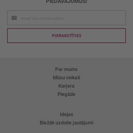
PIEDĀVĀJUMUS!
Pieteikties
jaunumu
saņemšanai:
PIERAKSTĪTIES
Par mums
Mūsu veikali
Karjera
Piegāde
Idejas
Biežāk uzdotie jautājumi