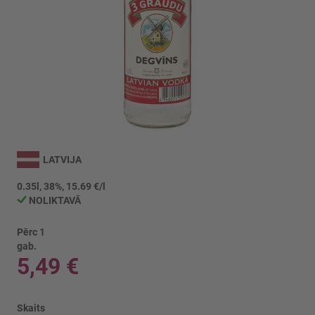
Iet
uz
LATVIJA
galerijas
sākumu
0.35l, 38%, 15.69 €/l
NOLIKTAVĀ
Pērc 1
gab.
5,49 €
Skaits