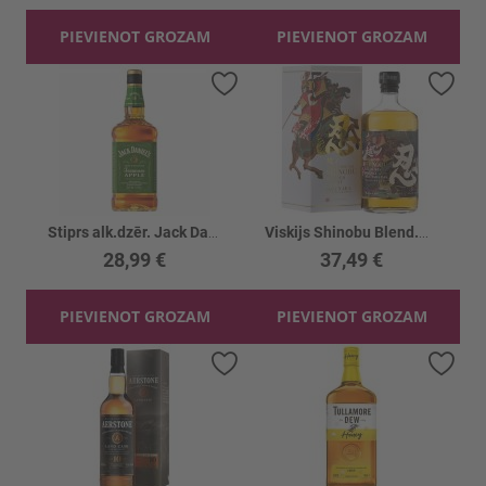
PIEVIENOT GROZAM
PIEVIENOT GROZAM
Pievienot vēlmju sarakstam
Piev
Stiprs alk.dzēr. Jack Daniels TEN.APPLE 35%
Viskijs Shinobu Blend.Mizunara Oak Finish 43%
28,99 €
37,49 €
PIEVIENOT GROZAM
PIEVIENOT GROZAM
Pievienot vēlmju sarakstam
Piev