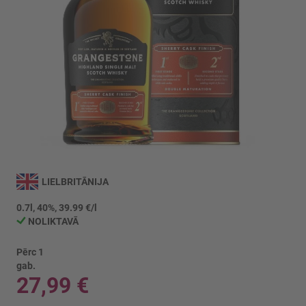
Iet
uz
LIELBRITĀNIJA
galerijas
sākumu
0.7l, 40%, 39.99 €/l
NOLIKTAVĀ
Pērc 1
gab.
27,99 €