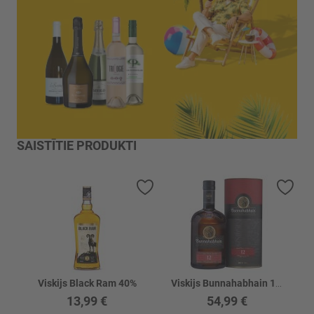
SAISTĪTIE PRODUKTI
Pievienot vēlmju sarakstam
Piev
Viskijs Black Ram 40%
Viskijs Bunnahabhain 12YO 46.3%
13,99 €
54,99 €