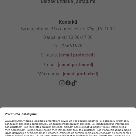
Biežāk uzdotie jautājumi
Kontakti
Biroja adrese: Bērzaunes iela 7, Rīga, LV-1039
Darba laiks: 10.00-17.30
Tel: 25661626
E-pasts:
[email protected]
Presei:
[email protected]
Mārketings:
[email protected]
Privātuma politika
Privātuma Iestatījumi
E-veikala lietošanas noteikumi