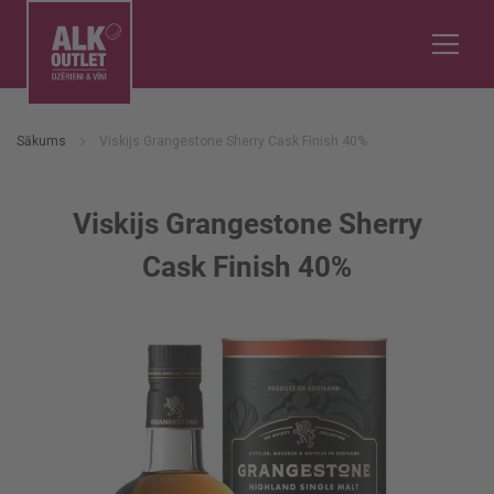
Sākums
Viskijs Grangestone Sherry Cask Finish 40%
Viskijs Grangestone Sherry
Cask Finish 40%
Iet
uz
galerijas
beigām