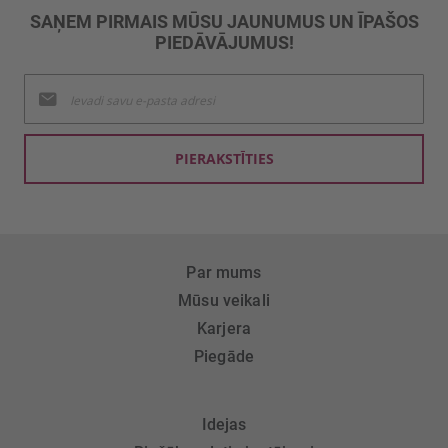
SAŅEM PIRMAIS MŪSU JAUNUMUS UN ĪPAŠOS
PIEDĀVĀJUMUS!
Pieteikties
jaunumu
saņemšanai:
PIERAKSTĪTIES
Par mums
Mūsu veikali
Karjera
Piegāde
Idejas