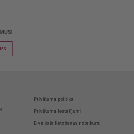
UMUS!
IES
Privātuma politika
39
Privātuma Iestatījumi
E-veikala lietošanas noteikumi