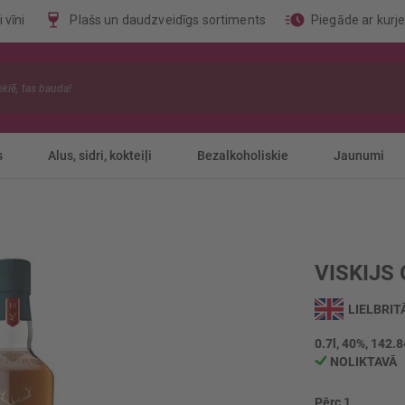
 vīni
Plašs un daudzveidīgs sortiments
Piegāde ar kurj
s
Alus, sidri, kokteiļi
Bezalkoholiskie
Jaunumi
VISKIJS
LIELBRIT
0.7l, 40%, 142.8
NOLIKTAVĀ
Pērc 1