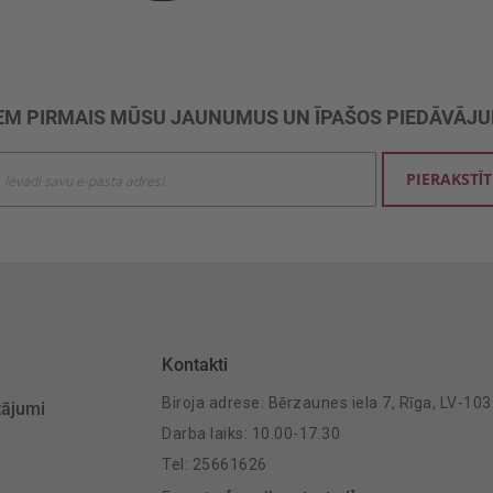
M PIRMAIS MŪSU JAUNUMUS UN ĪPAŠOS PIEDĀVĀJ
ties
PIERAKSTĪT
mu
šanai:
Kontakti
Biroja adrese: Bērzaunes iela 7, Rīga, LV-10
tājumi
Darba laiks: 10.00-17.30
Tel: 25661626