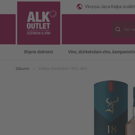
Vīnziņa Jāņa Kaļķa izvēlēti
Meklēt
Stiprie dzērieni
Vīns, dzirkstošais vīns, šampanieti
Sākums
Viskijs Glenfiddich 18YO 40%
Iet
uz
galerijas
beigām