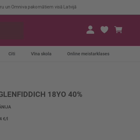
eru un Omniva pakomātiem visā Latvijā
Mans gr
Citi
Vīna skola
Online meistarklases
 GLENFIDDICH 18YO 40%
ĀNIJA
4 €/l