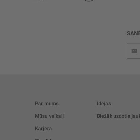
SAŅE
Pieteik
jaunu
saņem
Par mums
Idejas
Mūsu veikali
Biežāk uzdotie jau
Karjera