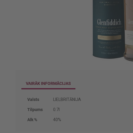
Iet
uz
galerijas
VAIRĀK INFORMĀCIJAS
sākumu
Vairāk
Valsts
LIELBRITĀNIJA
informācijas
Tilpums
0.7l
Alk %
40%