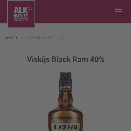
Sākums
Viskijs Black Ram 40%
Viskijs Black Ram 40%
Iet
uz
galerijas
beigām