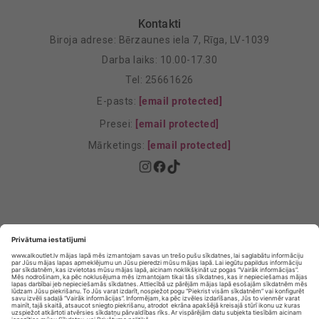
Kontakti
Biroja adrese: Bērzaunes iela 7, Rīga, LV-1039
Darba laiks: 10.00-17.30
Tel: 25661626
E-pasts:
[email protected]
Presei:
[email protected]
Mārketings:
[email protected]
Privātuma politika
Privātuma Iestatījumi
E-veikala lietošanas noteikumi