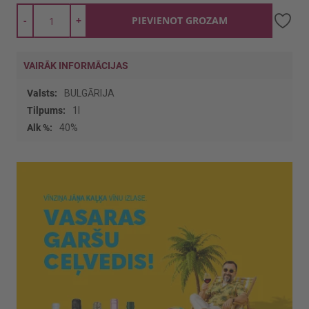
-
+
PIEVIENOT GROZAM
VAIRĀK INFORMĀCIJAS
Vairāk
BULGĀRIJA
informācijas
1l
40%