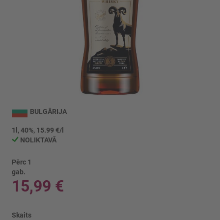
Iet
uz
BULGĀRIJA
galerijas
sākumu
1l, 40%, 15.99 €/l
NOLIKTAVĀ
Pērc 1
gab.
15,99 €
Skaits