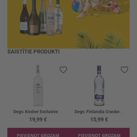
SAISTĪTIE PRODUKTI
Pievienot vēlmju sarakstam
Piev
Degv. Kosher Exclusive 40%
Degv. Finlandia Cranberry 37.5%
19,99 €
15,99 €
PIEVIENOT GROZAM
PIEVIENOT GROZAM