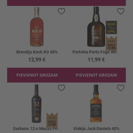
Pievienot vēlmju sarakstam
Piev
Brendijs Koch XO 38%
Portvīns Porto Fogo White Port 20%
12,99 €
11,99 €
PIEVIENOT GROZAM
PIEVIENOT GROZAM
Pievienot vēlmju sarakstam
Piev
Sarkanv. 12 e Mezzo Primitivo 12.5%
Viskijs Jack Daniels 40%