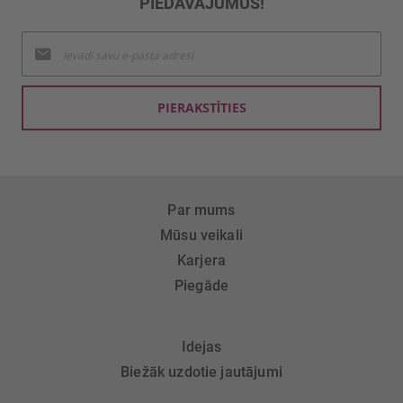
PIEDĀVĀJUMUS!
Pieteikties
jaunumu
saņemšanai:
PIERAKSTĪTIES
Par mums
Mūsu veikali
Karjera
Piegāde
Idejas
Biežāk uzdotie jautājumi