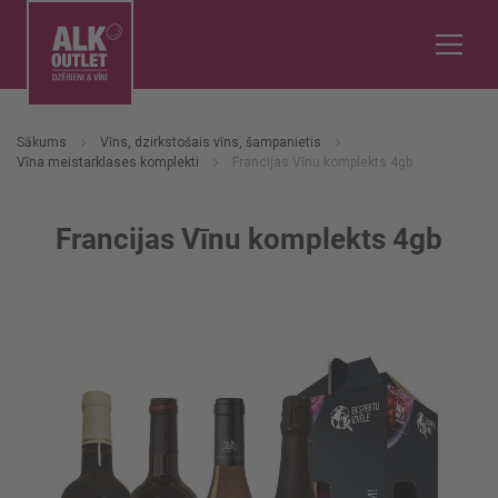
Sākums
Vīns, dzirkstošais vīns, šampanietis
Vīna meistarklases komplekti
Francijas Vīnu komplekts 4gb
Francijas Vīnu komplekts 4gb
Iet
uz
galerijas
beigām