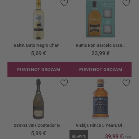
Pievienot vēlmju sarakstam
Piev
Baltv. Gato Negro Chardonnay 13%
Rums Ron Barcelo Gran Anejo GB 37.5%+2gl.
5,69 €
23,99 €
PIEVIENOT GROZAM
PIEVIENOT GROZAM
Pievienot vēlmju sarakstam
Piev
Dzirkst.vīns Contedor G.Cuvee Brut White 11%
Viskijs Hinch 5 Years Old Double Wood Bl. 43%
5,99 €
39,99 €
40,99 €