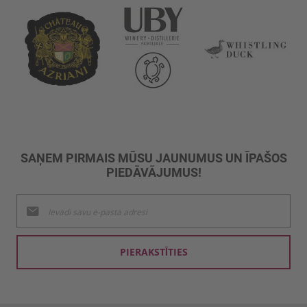
SAŅEM PIRMAIS MŪSU JAUNUMUS UN ĪPAŠOS
PIEDĀVĀJUMUS!
Pieteikties
jaunumu
saņemšanai:
PIERAKSTĪTIES