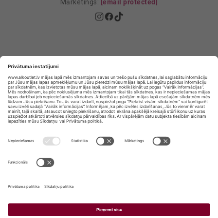
Mārketings:
[email protected]
Privātuma politika
Privātuma Iestatījumi
E-veikala lietošanas noteikumi
© SIA „Vita Mārkets” visas tiesības aizsargātas.
ALKOHOLA LIETOŠANA KAITĒ JŪSU VESELĪBAI!
ALKOHOLA PĀRDOŠANA, IEGĀDĀŠANĀS UN
NODOŠANA NEPILNGADĪGĀM PERSONĀM IR