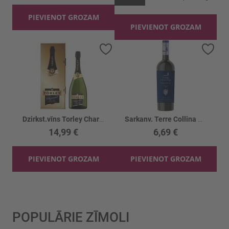
PIEVIENOT GROZAM
PIEVIENOT GROZAM
Pievienot vēlmju sarakstam
Piev
Dzirkst.vīns Torley Charmant Doux 11.5%
Sarkanv. Terre Collina Primitivo Puglia 13.5%
14,99 €
6,69 €
PIEVIENOT GROZAM
PIEVIENOT GROZAM
POPULĀRIE ZĪMOLI