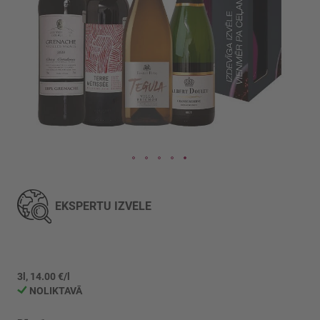
Iet
uz
galerijas
EKSPERTU IZVĒLE
sākumu
3l, 14.00 €/l
NOLIKTAVĀ