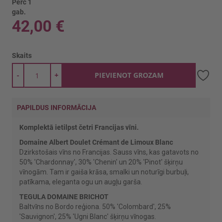
Pērc 1
gab.
42,00 €
Skaits
-
+
PIEVIENOT GROZAM
PAPILDUS INFORMĀCIJA
Komplektā ietilpst četri Francijas vīni.
Domaine Albert Doulet Crémant de Limoux Blanc
Dzirkstošais vīns no Francijas. Sauss vīns, kas gatavots no
50% 'Chardonnay', 30% 'Chenin' un 20% 'Pinot' šķirņu
vīnogām. Tam ir gaiša krāsa, smalki un noturīgi burbuļi,
patīkama, eleganta ogu un augļu garša.
TEGULA DOMAINE BRICHOT
Baltvīns no Bordo reģiona. 50% 'Colombard', 25%
'Sauvignon', 25% 'Ugni Blanc' šķirņu vīnogas.