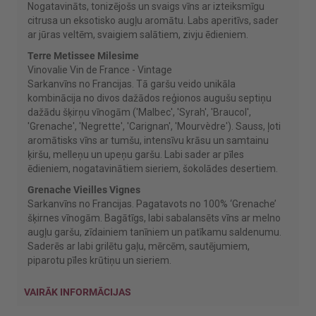
Nogatavināts, tonizējošs un svaigs vīns ar izteiksmīgu
citrusa un eksotisko augļu aromātu. Labs aperitīvs, sader
ar jūras veltēm, svaigiem salātiem, zivju ēdieniem.
Terre Metissee Milesime
Vinovalie Vin de France - Vintage
Sarkanvīns no Francijas. Tā garšu veido unikāla
kombinācija no divos dažādos reģionos augušu septiņu
dažādu šķirņu vīnogām ('Malbec', 'Syrah', 'Braucol',
'Grenache', 'Negrette', 'Carignan', 'Mourvèdre'). Sauss, ļoti
aromātisks vīns ar tumšu, intensīvu krāsu un samtainu
ķiršu, melleņu un upeņu garšu. Labi sader ar pīles
ēdieniem, nogatavinātiem sieriem, šokolādes desertiem.
Grenache Vieilles Vignes
Sarkanvīns no Francijas. Pagatavots no 100% ‘Grenache’
šķirnes vīnogām. Bagātīgs, labi sabalansēts vīns ar melno
augļu garšu, zīdainiem tanīniem un patīkamu saldenumu.
Saderēs ar labi grilētu gaļu, mērcēm, sautējumiem,
piparotu pīles krūtiņu un sieriem.
VAIRĀK INFORMĀCIJAS