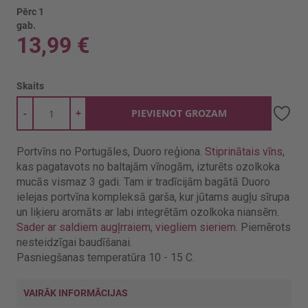
Pērc 1
gab.
13,99 €
Skaits
-
+
PIEVIENOT GROZAM
Portvīns no Portugāles, Duoro reģiona.
Stiprinātais vīns
,
kas pagatavots no baltajām vīnogām, izturēts ozolkoka
mucās vismaz 3 gadi. Tam ir tradīcijām bagātā Duoro
ielejas portvīna kompleksā garša, kur jūtams augļu sīrupa
un liķieru aromāts ar labi integrētām ozolkoka niansēm.
Sader ar saldiem augļrraiem, viegliem sieriem
. Piemērots
nesteidzīgai baudīšanai.
Pasniegšanas temperatūra 10 - 15 C.
VAIRĀK INFORMĀCIJAS