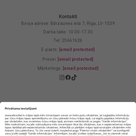
Kontakti
Biroja adrese: Bērzaunes iela 7, Rīga, LV-1039
Darba laiks: 10.00-17.30
Tel: 25661626
E-pasts:
[email protected]
Presei:
[email protected]
Mārketings:
[email protected]
Privātuma politika
Privātuma Iestatījumi
E-veikala lietošanas noteikumi