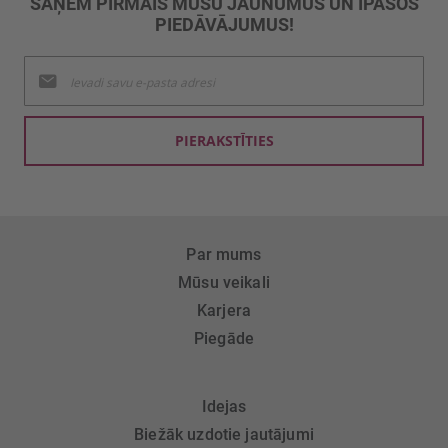
SAŅEM PIRMAIS MŪSU JAUNUMUS UN ĪPAŠOS
PIEDĀVĀJUMUS!
Pieteikties
jaunumu
saņemšanai:
PIERAKSTĪTIES
Par mums
Mūsu veikali
Karjera
Piegāde
Idejas
Biežāk uzdotie jautājumi