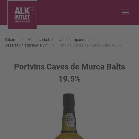
Sākums
Vīns, dzirkstošais vīns, šampanietis
Deserta un stiprinātie vīni
Portvīns Caves de Murca Balts 19.5%
Portvīns Caves de Murca Balts
19.5%
Iet
uz
galerijas
beigām