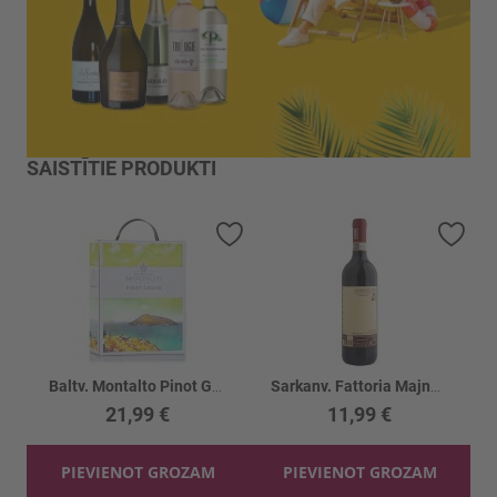
SAISTĪTIE PRODUKTI
Pievienot vēlmju sarakstam
Piev
Baltv. Montalto Pinot Grigio 13%
Sarkanv. Fattoria Majnoni Chianti 13%
21,99 €
11,99 €
PIEVIENOT GROZAM
PIEVIENOT GROZAM