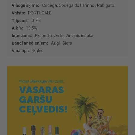
Vairāk
Codega, Codega do Larinho , Rabigato
informācijas
PORTUGĀLE
0.75l
19.5%
Ekspertu izvēle, Vīnzinis iesaka
Augļi, Siers
Salds