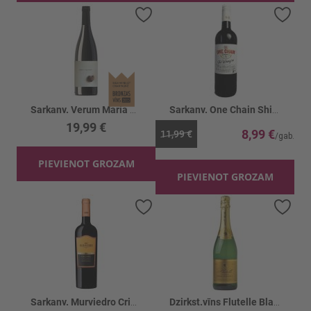
Pievienot vēlmju sarakstam
Piev
Sarkanv. Verum Maria Victoria Malbec 14%
Sarkanv. One Chain Shiraz 14.5%
19,99 €
8,99 €
11,99 €
PIEVIENOT GROZAM
PIEVIENOT GROZAM
Pievienot vēlmju sarakstam
Piev
Sarkanv. Murviedro Crianza 13.5%
Dzirkst.vīns Flutelle Blanc de Blancs 11.5%