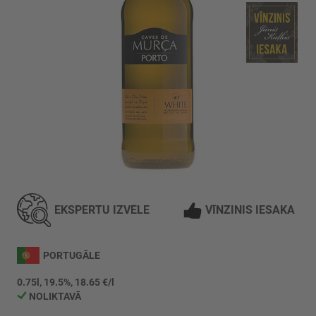
Iet
uz
galerijas
EKSPERTU IZVĒLE
VĪNZINIS IESAKA
sākumu
PORTUGĀLE
0.75l, 19.5%, 18.65 €/l
NOLIKTAVĀ