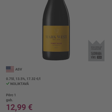
Iet
uz
ASV
galerijas
sākumu
0.75l, 13.5%, 17.32 €/l
NOLIKTAVĀ
Pērc 1
gab.
12,99 €