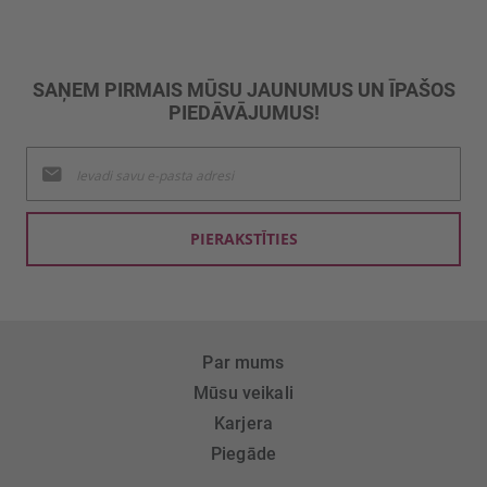
SAŅEM PIRMAIS MŪSU JAUNUMUS UN ĪPAŠOS
PIEDĀVĀJUMUS!
Pieteikties
jaunumu
saņemšanai:
PIERAKSTĪTIES
Par mums
Mūsu veikali
Karjera
Piegāde