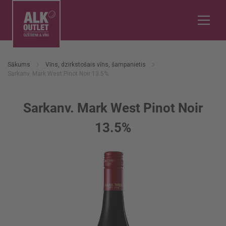
Sākums
Vīns, dzirkstošais vīns, šampanietis
Sarkanv. Mark West Pinot Noir 13.5%
Sarkanv. Mark West Pinot Noir
13.5%
Iet
uz
galerijas
beigām