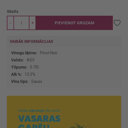
Skaits
-
+
PIEVIENOT GROZAM
VAIRĀK INFORMĀCIJAS
Vairāk
Pinot Noir
informācijas
ASV
0.75l
13.5%
Sauss