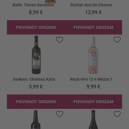
Baltv. Terroir Daronton Cotes Du Rhone 13%
Dzirkst.vīns De Chanceny Vouvray 12.5%
8,99 €
13,99 €
PIEVIENOT GROZAM
PIEVIENOT GROZAM
Pievienot vēlmju sarakstam
Piev
Sarkanv. Chateau Azriani Mukuzani 12%
Rozā vīns 12 e Mezzo 12.5%
5,99 €
9,99 €
PIEVIENOT GROZAM
PIEVIENOT GROZAM
Pievienot vēlmju sarakstam
Piev