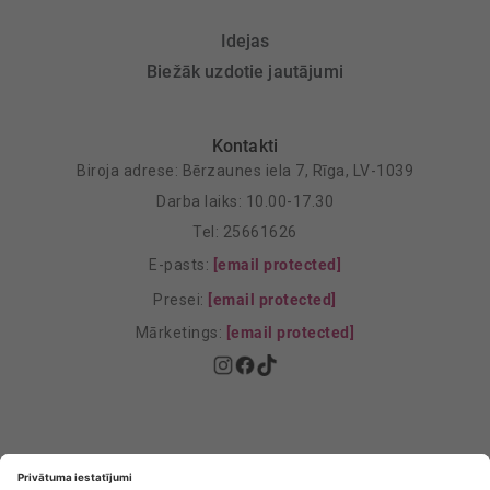
Idejas
Biežāk uzdotie jautājumi
Kontakti
Biroja adrese: Bērzaunes iela 7, Rīga, LV-1039
Darba laiks: 10.00-17.30
Tel: 25661626
E-pasts:
[email protected]
Presei:
[email protected]
Mārketings:
[email protected]
Privātuma politika