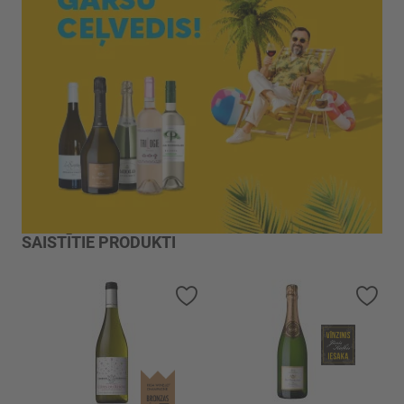
SAISTĪTIE PRODUKTI
Pievienot vēlmju sarakstam
Piev