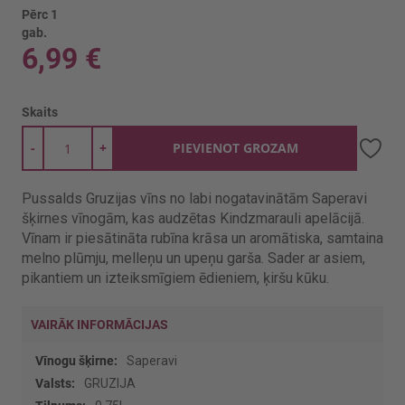
Pērc 1
gab.
6,99 €
Skaits
-
+
PIEVIENOT GROZAM
Pussalds Gruzijas vīns no labi nogatavinātām Saperavi
šķirnes vīnogām, kas audzētas Kindzmarauli apelācijā.
Vīnam ir piesātināta rubīna krāsa un aromātiska, samtaina
melno plūmju, melleņu un upeņu garša. Sader ar asiem,
pikantiem un izteiksmīgiem ēdieniem, ķiršu kūku.
VAIRĀK INFORMĀCIJAS
Vairāk
Saperavi
informācijas
GRUZIJA