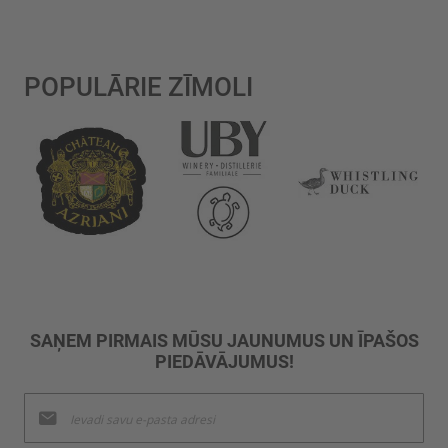
POPULĀRIE ZĪMOLI
SAŅEM PIRMAIS MŪSU JAUNUMUS UN ĪPAŠOS
PIEDĀVĀJUMUS!
Pieteikties
jaunumu
saņemšanai: