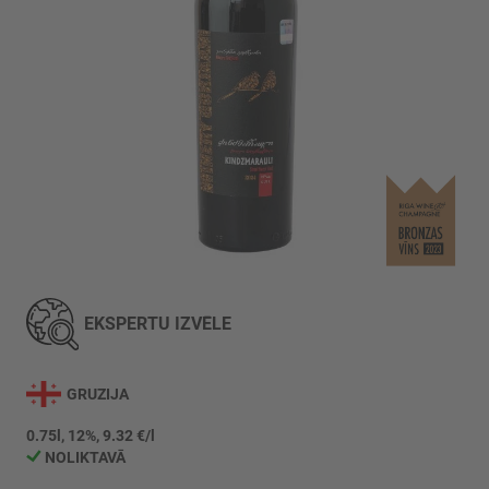
Iet
uz
galerijas
EKSPERTU IZVĒLE
sākumu
GRUZIJA
0.75l, 12%, 9.32 €/l
NOLIKTAVĀ