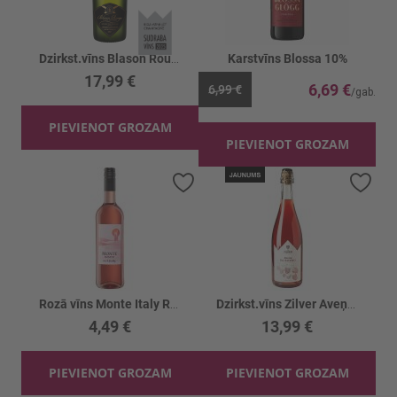
Dzirkst.vīns Blason Rouge Black Edition12.5%
Karstvīns Blossa 10%
17,99 €
6,69 €
6,99 €
PIEVIENOT GROZAM
PIEVIENOT GROZAM
Pievienot vēlmju sarakstam
Piev
Rozā vīns Monte Italy Rosato 9.5%
Dzirkst.vīns Zilver Aveņu 9%
4,49 €
13,99 €
PIEVIENOT GROZAM
PIEVIENOT GROZAM