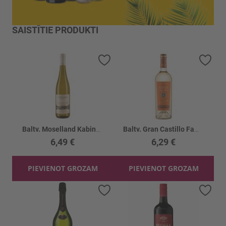
SAISTĪTIE PRODUKTI
Pievienot vēlmju sarakstam
Piev
Baltv. Moselland Kabinnet 8%
Baltv. Gran Castillo Family Chardonny 12.5%
6,49 €
6,29 €
PIEVIENOT GROZAM
PIEVIENOT GROZAM
Pievienot vēlmju sarakstam
Piev