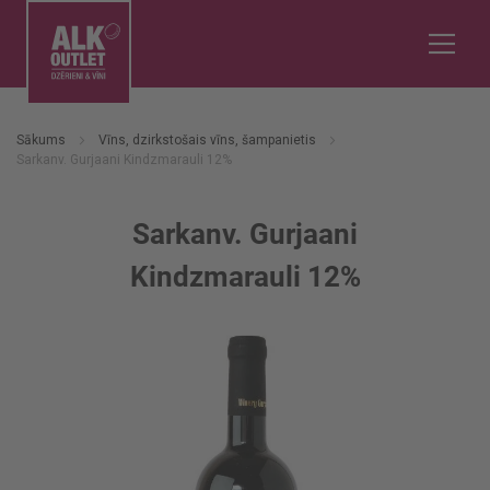
Sākums
Vīns, dzirkstošais vīns, šampanietis
Sarkanv. Gurjaani Kindzmarauli 12%
Sarkanv. Gurjaani
Kindzmarauli 12%
Iet
uz
galerijas
beigām