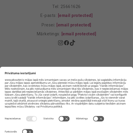
Tel: 25661626
E-pasts:
[email protected]
Presei:
[email protected]
Mārketings:
[email protected]
Privātuma politika
Privātuma Iestatījumi
E-veikala lietošanas noteikumi