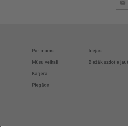
jaunu
saņem
Par mums
Idejas
Mūsu veikali
Biežāk uzdotie jau
Karjera
Piegāde