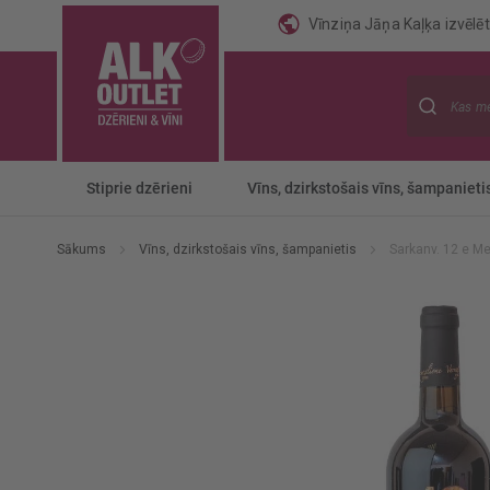
Vīnziņa Jāņa Kaļķa izvēlēti
Meklēt
Stiprie dzērieni
Vīns, dzirkstošais vīns, šampanieti
Sākums
Vīns, dzirkstošais vīns, šampanietis
Sarkanv. 12 e Me
Iet
uz
galerijas
beigām