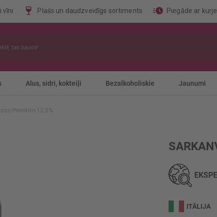
 vīni
Plašs un daudzveidīgs sortiments
Piegāde ar kurj
s
Alus, sidri, kokteiļi
Bezalkoholiskie
Jaunumi
zzo Primitivo 12.5%
SARKANV
EKSPE
ITĀLIJA