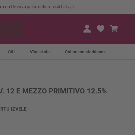
eru un Omniva pakomātiem visā Latvijā
Mans gr
Citi
Vīna skola
Online meistarklases
. 12 E MEZZO PRIMITIVO 12.5%
RTU IZVĒLE