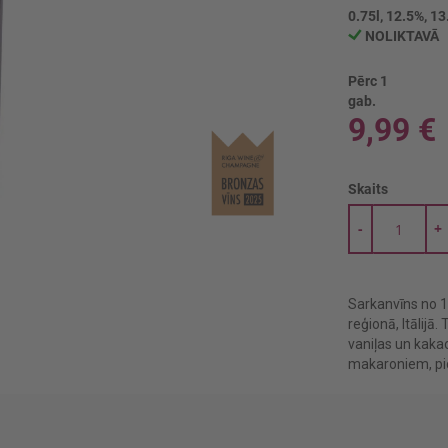
0.75l, 12.5%, 13
NOLIKTAVĀ
Pērc 1
gab.
9,99 €
Skaits
-
+
Sarkanvīns no 1
reģionā, Itālijā
vaniļas un kaka
makaroniem, pi