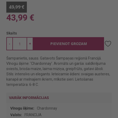
49,99 €
43,99 €
Skaits
-
+
PIEVIENOT GROZAM
Šampanietis, sauss. Gatavots Šampaņas reģionā Francijā.
Vīnogu šķirne: ‘Chardonnay’. Aromāts un garša: saldkrējuma
sviests, brioša maize, laima miziņa, greipfrūts, gatavi āboli.
Stils: intensīvs un elegants. Ieteicamie ēdieni: svaigas austeres,
kanapē ar melnajiem ikriem, mīkstie sieri. Lietošanas
temperatūra: 6-8 C.
VAIRĀK INFORMĀCIJAS
Vairāk
Chardonnay
informācijas
FRANCIJA