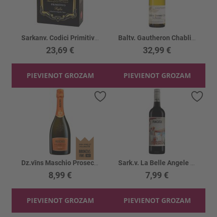
Sarkanv. Codici Primitivo 13.5%
Baltv. Gautheron Chablis Les Forneaux 13%
23,69 €
32,99 €
PIEVIENOT GROZAM
PIEVIENOT GROZAM
Pievienot vēlmju sarakstam
Piev
Dz.vīns Maschio Prosecco Spum. Extra dry 11%
Sark.v. La Belle Angele Cabernet Sauv. 13%
8,99 €
7,99 €
PIEVIENOT GROZAM
PIEVIENOT GROZAM