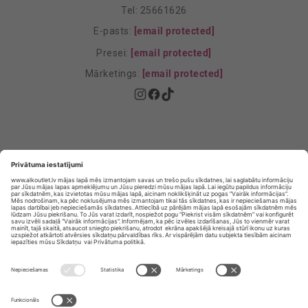
Tel: 25661626
E-pasts:
[email protected]
Presei:
[email protected]
Mārketings:
[email protected]
Privātuma politika
Privātuma Iestatījumi
E-veikala lietošanas noteikumi