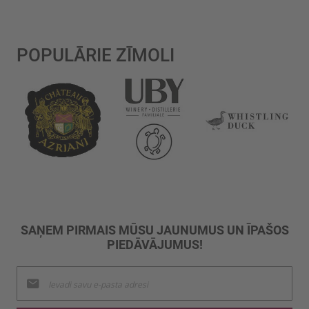
POPULĀRIE ZĪMOLI
SAŅEM PIRMAIS MŪSU JAUNUMUS UN ĪPAŠOS
PIEDĀVĀJUMUS!
Pieteikties
jaunumu
saņemšanai: