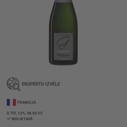
Iet
uz
galerijas
EKSPERTU IZVĒLE
sākumu
FRANCIJA
0.75l, 12%, 58.65 €/l
NOLIKTAVĀ