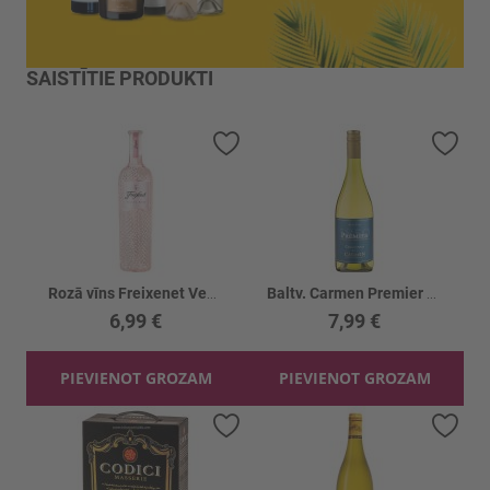
SAISTĪTIE PRODUKTI
Pievienot vēlmju sarakstam
Piev
Rozā vīns Freixenet Veneto 11.5%
Baltv. Carmen Premier Res.Chard. 13.5%
6,99 €
7,99 €
PIEVIENOT GROZAM
PIEVIENOT GROZAM
Pievienot vēlmju sarakstam
Piev