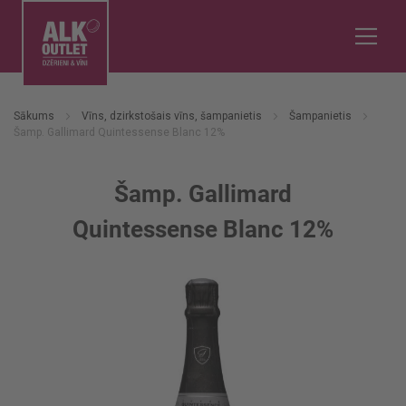
Sākums
Vīns, dzirkstošais vīns, šampanietis
Šampanietis
Šamp. Gallimard Quintessense Blanc 12%
Šamp. Gallimard
Quintessense Blanc 12%
Iet
uz
galerijas
beigām