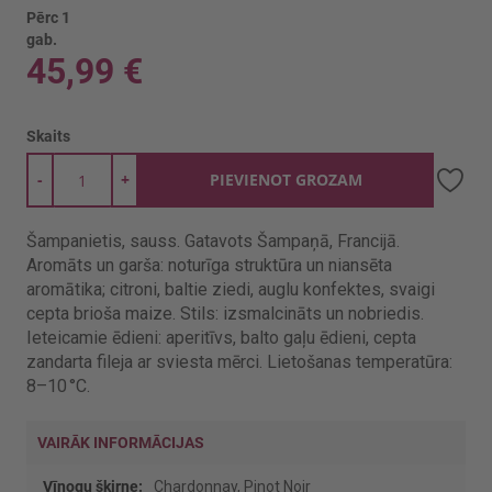
Pērc 1
gab.
45,99 €
Skaits
-
+
PIEVIENOT GROZAM
Šampanietis, sauss. Gatavots Šampaņā, Francijā.
Aromāts un garša: noturīga struktūra un niansēta
aromātika; citroni, baltie ziedi, auglu konfektes, svaigi
cepta brioša maize. Stils: izsmalcināts un nobriedis.
Ieteicamie ēdieni: aperitīvs, balto gaļu ēdieni, cepta
zandarta fileja ar sviesta mērci. Lietošanas temperatūra:
8–10 °C.
VAIRĀK INFORMĀCIJAS
Vairāk
Chardonnay, Pinot Noir