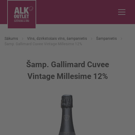
Sākums
Vīns, dzirkstošais vīns, šampanietis
Šampanietis
Šamp. Gallimard Cuvee Vintage Millesime 12%
Šamp. Gallimard Cuvee
Vintage Millesime 12%
Iet
uz
galerijas
beigām