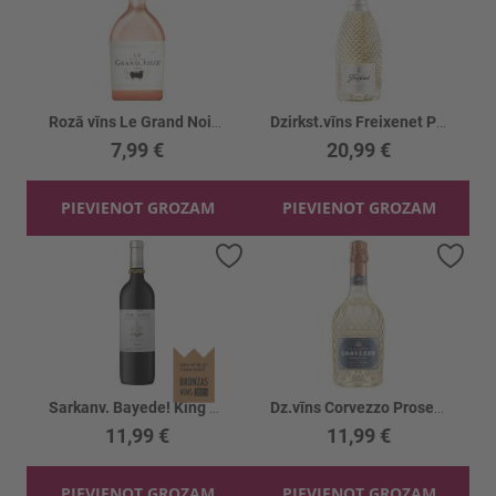
Rozā vīns Le Grand Noir Rose 13%
Dzirkst.vīns Freixenet Prosecco 11%
7,99 €
20,99 €
PIEVIENOT GROZAM
PIEVIENOT GROZAM
Pievienot vēlmju sarakstam
Piev
Sarkanv. Bayede! King Goodwill Jubilee 14%
Dz.vīns Corvezzo Prosecco Extra Dry 11.5%
11,99 €
11,99 €
PIEVIENOT GROZAM
PIEVIENOT GROZAM