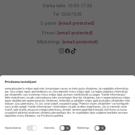
Darba laiks: 10.00-17.30
Tel: 25661626
E-pasts:
[email protected]
Presei:
[email protected]
Mārketings:
[email protected]
Privātuma politika
Privātuma Iestatījumi
E-veikala lietošanas noteikumi