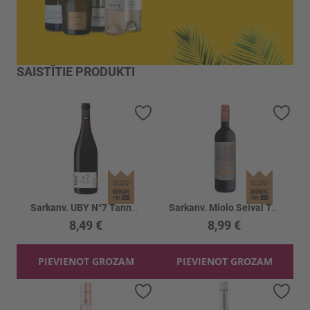
SAISTĪTIE PRODUKTI
Pievienot vēlmju sarakstam
Piev
Sarkanv. UBY N°7 Tannat-Merlot 13.5%
Sarkanv. Miolo Seival Tempranillo 13%
8,49 €
8,99 €
PIEVIENOT GROZAM
PIEVIENOT GROZAM
Pievienot vēlmju sarakstam
Piev