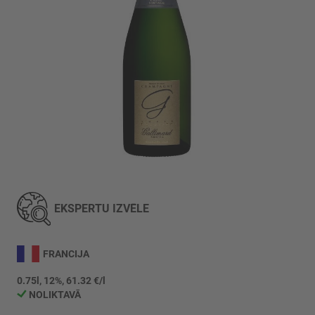
Iet
uz
galerijas
EKSPERTU IZVĒLE
sākumu
FRANCIJA
0.75l, 12%, 61.32 €/l
NOLIKTAVĀ