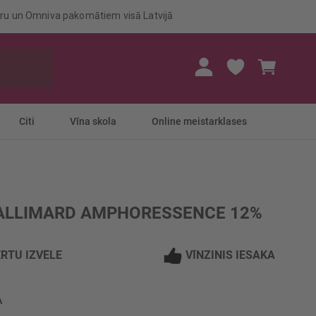
eru un Omniva pakomātiem visā Latvijā
Mans gr
Citi
Vīna skola
Online meistarklases
GALLIMARD AMPHORESSENCE 12%
RTU IZVĒLE
VĪNZINIS IESAKA
A