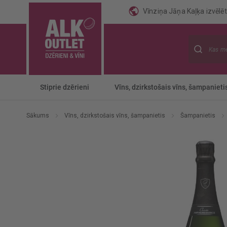
Vīnziņa Jāņa Kaļķa izvēlēti
Meklēt
Stiprie dzērieni
Vīns, dzirkstošais vīns, šampanieti
Sākums
Vīns, dzirkstošais vīns, šampanietis
Šampanietis
Iet
uz
galerijas
beigām