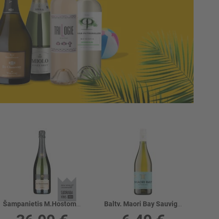
Šampanietis M.Hostomme Tradition 12%
Baltv. Maori Bay Sauvignon Blanc 12%