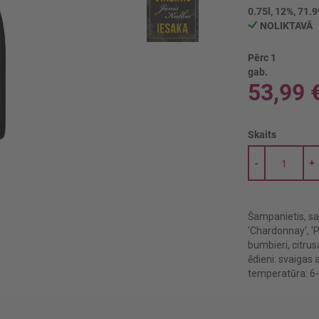
0.75l, 12%, 71.9
NOLIKTAVĀ
Pērc 1
gab.
53,99 
Skaits
-
+
Šampanietis, sa
‘Chardonnay', 'P
bumbieri, citrus
ēdieni: svaigas 
temperatūra: 6-