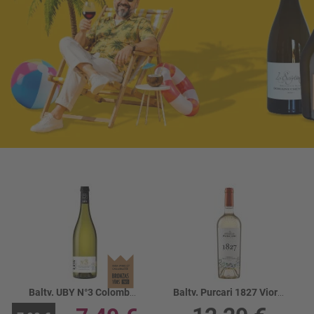
Baltv. UBY N°3 Colombard Sauvignon 11%
Baltv. Purcari 1827 Viorica-Muscat Ott. 13%