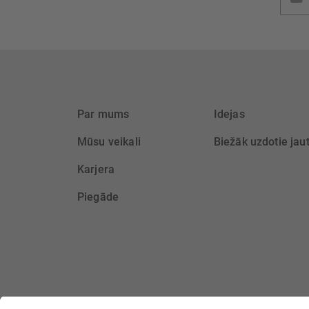
jaunu
saņem
Par mums
Idejas
Mūsu veikali
Biežāk uzdotie jau
Karjera
Piegāde