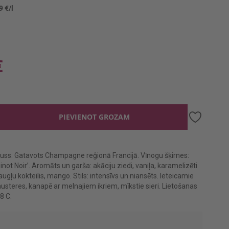
9 €/l
€
PIEVIENOT GROZAM
uss. Gatavots Champagne reģionā Francijā. Vīnogu šķirnes:
inot Noir’. Aromāts un garša: akāciju ziedi, vaniļa, karamelizēti
augļu kokteilis, mango. Stils: intensīvs un niansēts. Ieteicamie
austeres, kanapē ar melnajiem ikriem, mīkstie sieri. Lietošanas
8 C.