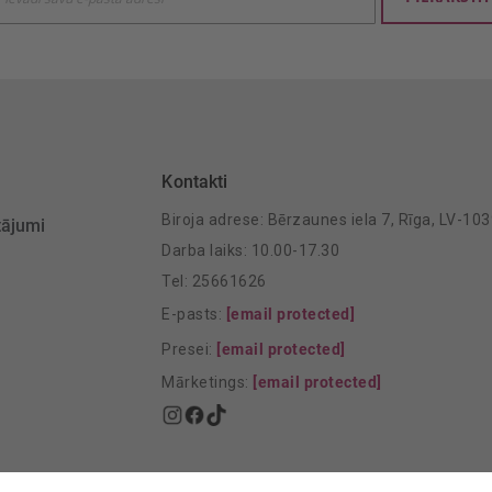
mu
šanai:
Kontakti
Biroja adrese: Bērzaunes iela 7, Rīga, LV-10
tājumi
Darba laiks: 10.00-17.30
Tel: 25661626
E-pasts:
[email protected]
Presei:
[email protected]
Mārketings:
[email protected]