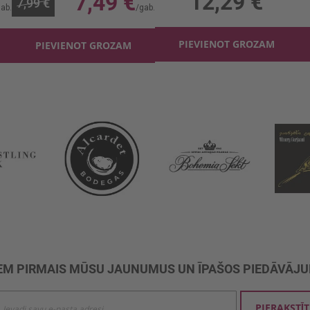
12,29 €
7,49 €
7,99 €
PIEVIENOT GROZAM
PIEVIENOT GROZAM
M PIRMAIS MŪSU JAUNUMUS UN ĪPAŠOS PIEDĀVĀJ
ties
PIERAKSTĪT