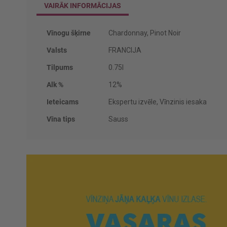
VAIRĀK INFORMĀCIJAS
Vairāk
Vīnogu šķirne
Chardonnay, Pinot Noir
informācijas
Valsts
FRANCIJA
Tilpums
0.75l
Alk %
12%
Ieteicams
Ekspertu izvēle, Vīnzinis iesaka
Vīna tips
Sauss