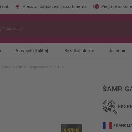
 vīni
Plašs un daudzveidīgs sortiments
Piegāde ar kurj
s
Alus, sidri, kokteiļi
Bezalkoholiskie
Jaunumi
Šamp. Gallimard Amphoressence 12%
ŠAMP. 
EKSPE
FRANCIJ