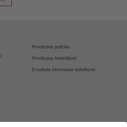
Privātuma politika
39
Privātuma Iestatījumi
E-veikala lietošanas noteikumi