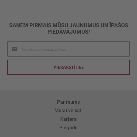
SAŅEM PIRMAIS MŪSU JAUNUMUS UN ĪPAŠOS
PIEDĀVĀJUMUS!
Pieteikties
jaunumu
saņemšanai:
PIERAKSTĪTIES
Par mums
Mūsu veikali
Karjera
Piegāde