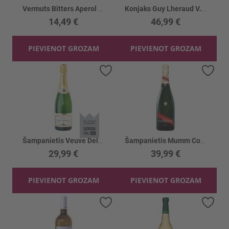
Vermuts Bitters Aperol 11%
Konjaks Guy Lheraud V.S.O.P. Petite 40%
14,49 €
46,99 €
PIEVIENOT GROZAM
PIEVIENOT GROZAM
Pievienot vēlmju sarakstam
Piev
Šampanietis Veuve Deloynes Brut 12%
Šampanietis Mumm Cordon 12%
29,99 €
39,99 €
PIEVIENOT GROZAM
PIEVIENOT GROZAM
Pievienot vēlmju sarakstam
Piev