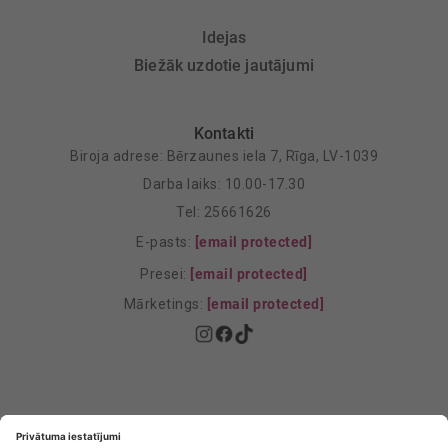
Idejas
Biežāk uzdotie jautājumi
Kontakti
Biroja adrese: Bērzaunes iela 7, Rīga, LV-1039
Darba laiks: 10.00-17.30
Tel: 25661626
E-pasts:
[email protected]
Presei:
[email protected]
Mārketings:
[email protected]
Privātuma politika