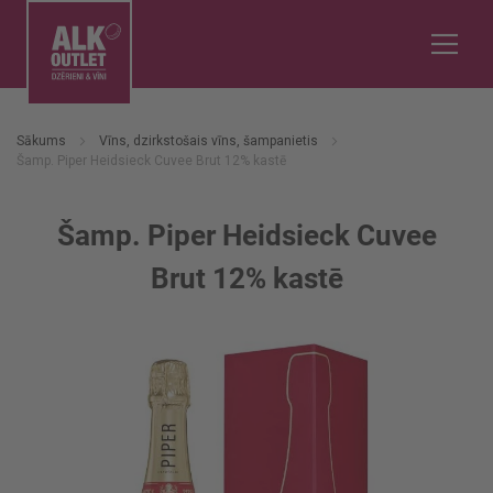
Sākums
Vīns, dzirkstošais vīns, šampanietis
Šamp. Piper Heidsieck Cuvee Brut 12% kastē
Šamp. Piper Heidsieck Cuvee
Brut 12% kastē
Iet
uz
galerijas
beigām