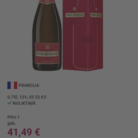
Iet
uz
FRANCIJA
galerijas
sākumu
0.75l, 12%, 55.32 €/l
NOLIKTAVĀ
Pērc 1
gab.
41,49 €