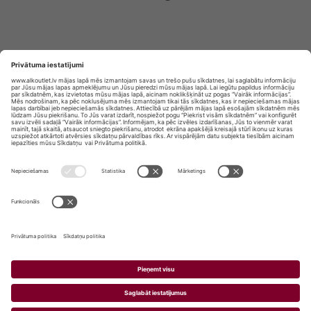
Privātuma politika
Privātuma Iestatījumi
E-veikala lietošanas noteikumi
© SIA „Vita Mārkets” visas tiesības aizsargātas.
ALKOHOLA LIETOŠANA KAITĒ JŪSU VESELĪBAI!
ALKOHOLA PĀRDOŠANA, IEGĀDĀŠANĀS UN
NODOŠANA NEPILNGADĪGĀM PERSONĀM IR
AIZLIEGTA.