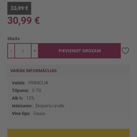
33,99 €
30,99 €
Skaits
-
+
PIEVIENOT GROZAM
VAIRĀK INFORMĀCIJAS
Vairāk
FRANCIJA
informācijas
0.75l
12%
Ekspertu izvēle
Sauss