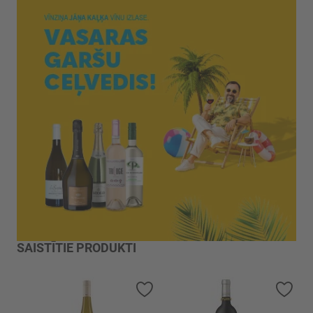
SAISTĪTIE PRODUKTI
Pievienot vēlmju sarakstam
Piev