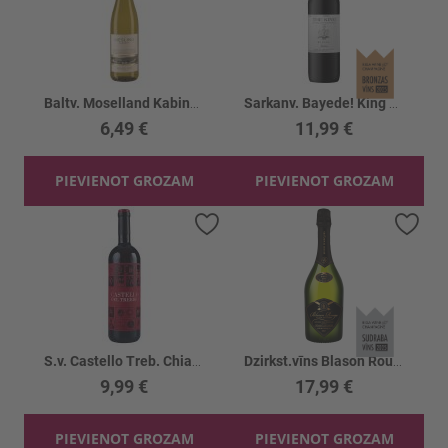
Baltv. Moselland Kabinnet 8%
Sarkanv. Bayede! King Goodwill Jubilee 14%
6,49 €
11,99 €
PIEVIENOT GROZAM
PIEVIENOT GROZAM
Pievienot vēlmju sarakstam
Piev
S.v. Castello Treb. Chianti Superiore 13.5%
Dzirkst.vīns Blason Rouge Black Edition12.5%
9,99 €
17,99 €
PIEVIENOT GROZAM
PIEVIENOT GROZAM