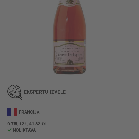
Iet
uz
galerijas
EKSPERTU IZVĒLE
sākumu
FRANCIJA
0.75l, 12%, 41.32 €/l
NOLIKTAVĀ