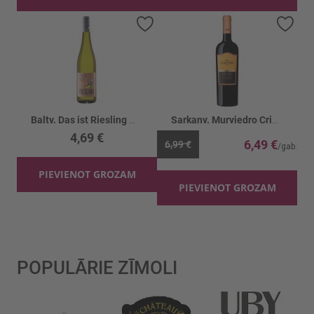
Pievienot vēlmju sarakstam
Piev
Baltv. Das ist Riesling M.Sweet 10%
Sarkanv. Murviedro Crianza 13.5%
4,69 €
6,49 €
6,99 €
PIEVIENOT GROZAM
PIEVIENOT GROZAM
POPULĀRIE ZĪMOLI