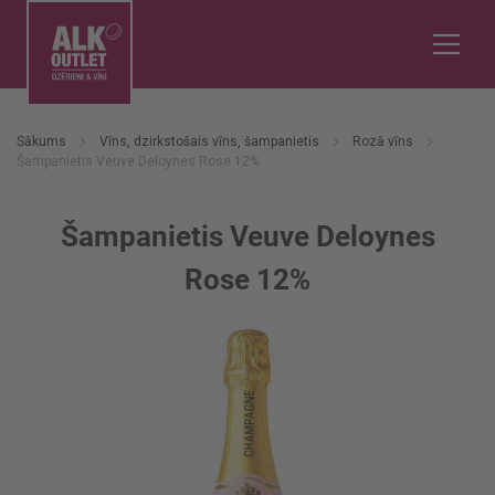
Sākums
Vīns, dzirkstošais vīns, šampanietis
Rozā vīns
Šampanietis Veuve Deloynes Rose 12%
Šampanietis Veuve Deloynes
Rose 12%
Iet
uz
galerijas
beigām