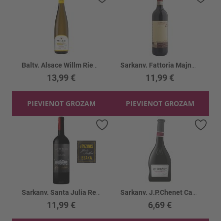
Baltv. Alsace Willm Riesling Reserve 12%
Sarkanv. Fattoria Majnoni Chianti 13%
13,99 €
11,99 €
PIEVIENOT GROZAM
PIEVIENOT GROZAM
Pievienot vēlmju sarakstam
Piev
Sarkanv. Santa Julia Reserva Malbec 14.5%
Sarkanv. J.P.Chenet Cabernet Syrah 12%
11,99 €
6,69 €