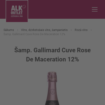
Sākums
Vīns, dzirkstošais vīns, šampanietis
Rozā vīns
Šamp. Gallimard Cuve Rose De Maceration 12%
Šamp. Gallimard Cuve Rose
De Maceration 12%
Iet
uz
galerijas
beigām