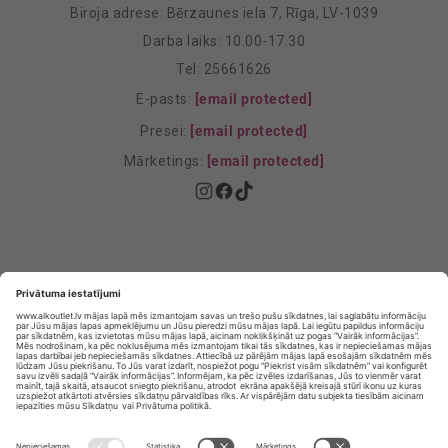
Biroja adrese: Bērzaunes iela 7, Rīga, LV-1039
Darba laiks: 10.00-17.30
Tel: 25661626
E-pasts:
[email protected]
Presei:
[email protected]
Mārketings:
[email protected]
Privātuma politika
Privātuma Iestatījumi
E-veikala lietošanas noteikumi