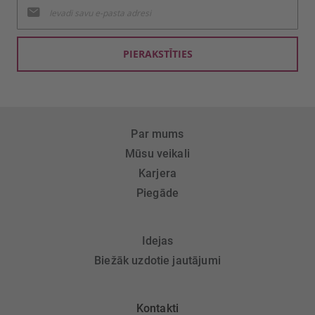
Pieteikties
jaunumu
saņemšanai:
PIERAKSTĪTIES
Par mums
Mūsu veikali
Karjera
Piegāde
Idejas
Biežāk uzdotie jautājumi
Kontakti