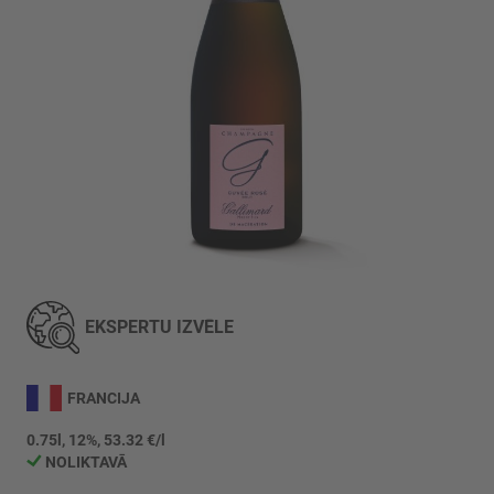
Iet
uz
galerijas
EKSPERTU IZVĒLE
sākumu
FRANCIJA
0.75l, 12%, 53.32 €/l
NOLIKTAVĀ