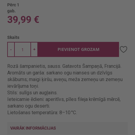
Pērc 1
gab.
39,99 €
Skaits
-
+
PIEVIENOT GROZAM
Rozā šampanietis, sauss. Gatavots Šampaņā, Francijā.
Aromāts un garša: sarkano ogu nianses un dzīvīgs
skābums; maigi ķiršu, aveņu, meža zemeņu un zemeņu
ievārījuma toņi.
Stils: sulīgs un augļains.
Ieteicamie ēdieni: aperitīvs, pīles fileja krēmīgā mērcē,
sarkano ogu deserti.
Lietošanas temperatūra: 8–10 °C.
VAIRĀK INFORMĀCIJAS