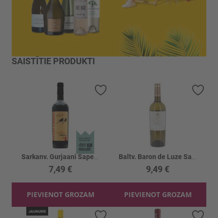
SAISTĪTIE PRODUKTI
Pievienot vēlmju sarakstam
Piev
Sarkanv. Gurjaani Saperavi Barrel 12.8%
Baltv. Baron de Luze Sauvignon Blanc 12%
7,49 €
9,49 €
PIEVIENOT GROZAM
PIEVIENOT GROZAM
Pievienot vēlmju sarakstam
Piev