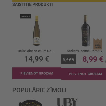
SAISTĪTIE PRODUKTI
Baltv. Alsace Willm Gewurztraminer R. 13%
Sarkanv. Zensa Primitivo Organic 14%
14,99 €
8,99 €
9,49 €
PIEVIENOT GROZAM
PIEVIENOT GROZAM
POPULĀRIE ZĪMOLI