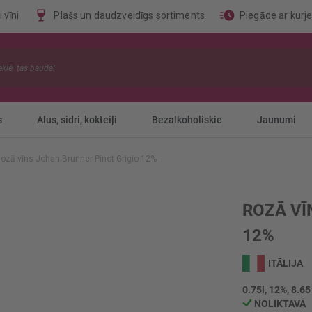
 vīni
Plašs un daudzveidīgs sortiments
Piegāde ar kurj
s
Alus, sidri, kokteiļi
Bezalkoholiskie
Jaunumi
ozā vīns Johan Brunner Pinot Grigio 12%
ROZĀ VĪ
12%
ITĀLIJA
0.75l, 12%, 8.65
NOLIKTAVĀ