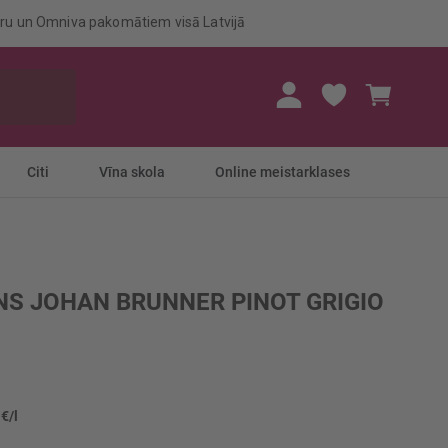
eru un Omniva pakomātiem visā Latvijā
Mans gr
Citi
Vīna skola
Online meistarklases
NS JOHAN BRUNNER PINOT GRIGIO
 €/l