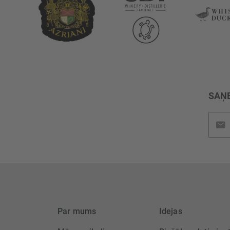
SAŅE
Pieteik
jaunu
saņem
Par mums
Idejas