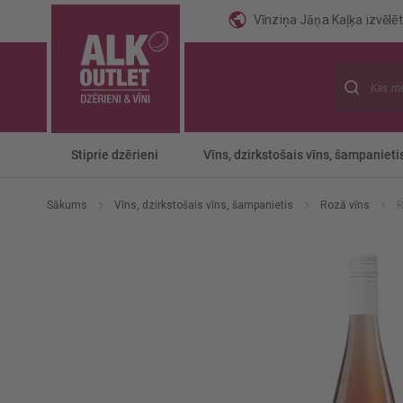
Vīnziņa Jāņa Kaļķa izvēlēti
Meklēt
Stiprie dzērieni
Vīns, dzirkstošais vīns, šampanieti
Sākums
Vīns, dzirkstošais vīns, šampanietis
Rozā vīns
R
Iet
uz
galerijas
beigām