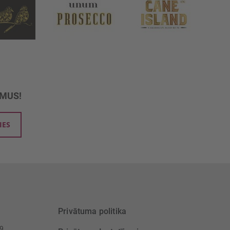
UMUS!
IES
Privātuma politika
39