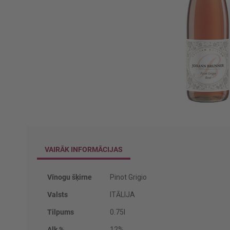
Iet
uz
galerijas
sākumu
VAIRĀK INFORMĀCIJAS
Vairāk
Vīnogu šķirne
Pinot Grigio
informācijas
Valsts
ITĀLIJA
Tilpums
0.75l
Alk %
12%