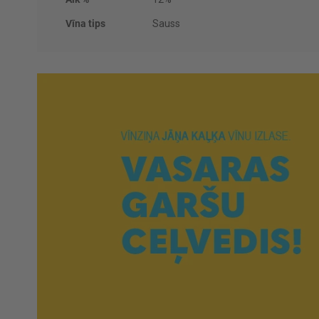
Vīna tips
Sauss