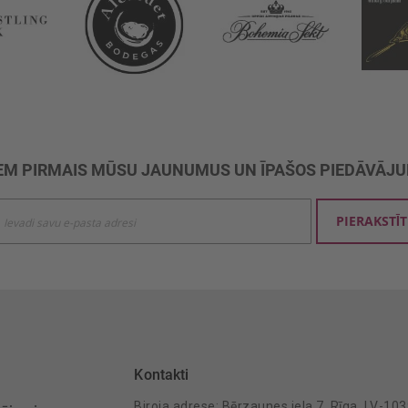
M PIRMAIS MŪSU JAUNUMUS UN ĪPAŠOS PIEDĀVĀJ
ties
PIERAKSTĪT
mu
šanai:
Kontakti
Biroja adrese: Bērzaunes iela 7, Rīga, LV-10