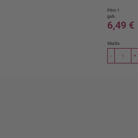
Pērc 1
gab.
6,49 €
Skaits
-
+