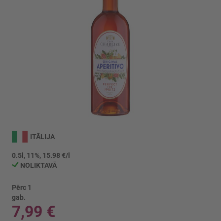
Iet
uz
ITĀLIJA
galerijas
sākumu
0.5l, 11%, 15.98 €/l
NOLIKTAVĀ
Pērc 1
gab.
7,99 €