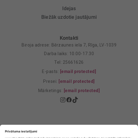
Idejas
Biežāk uzdotie jautājumi
Kontakti
Biroja adrese: Bērzaunes iela 7, Rīga, LV-1039
Darba laiks: 10.00-17.30
Tel: 25661626
E-pasts:
[email protected]
Presei:
[email protected]
Mārketings:
[email protected]
Privātuma politika
Privātuma Iestatījumi