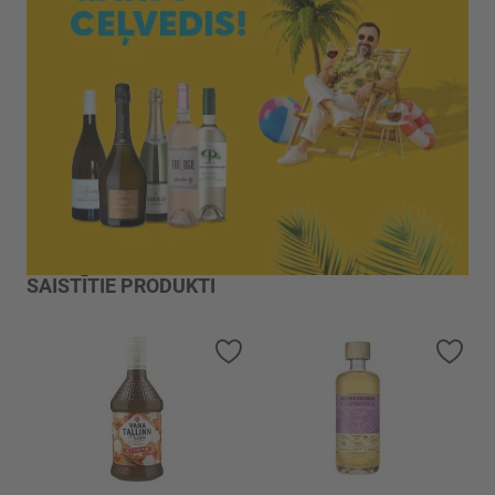
SAISTĪTIE PRODUKTI
Pievienot vēlmju sarakstam
Piev