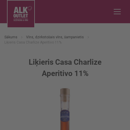
Sākums
Vīns, dzirkstošais vīns, šampanietis
Liķieris Casa Charlize Aperitivo 11%
Liķieris Casa Charlize
Aperitivo 11%
Iet
uz
galerijas
beigām