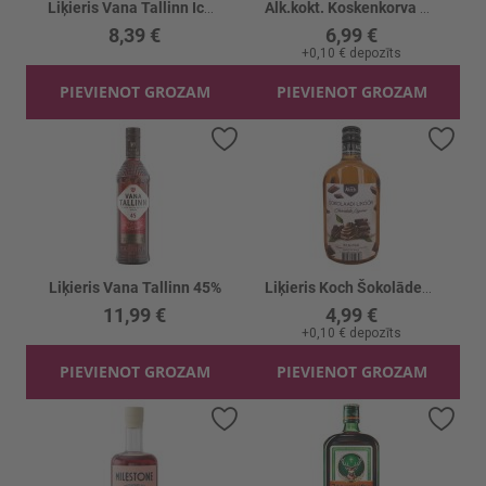
Liķieris Vana Tallinn Ice Cream 16%
Alk.kokt. Koskenkorva Caipiroska 15%
8,39 €
6,99 €
+
0,10 €
depozīts
PIEVIENOT GROZAM
PIEVIENOT GROZAM
Pievienot vēlmju sarakstam
Piev
Liķieris Vana Tallinn 45%
Liķieris Koch Šokolādes 21%
11,99 €
4,99 €
+
0,10 €
depozīts
PIEVIENOT GROZAM
PIEVIENOT GROZAM
Pievienot vēlmju sarakstam
Piev