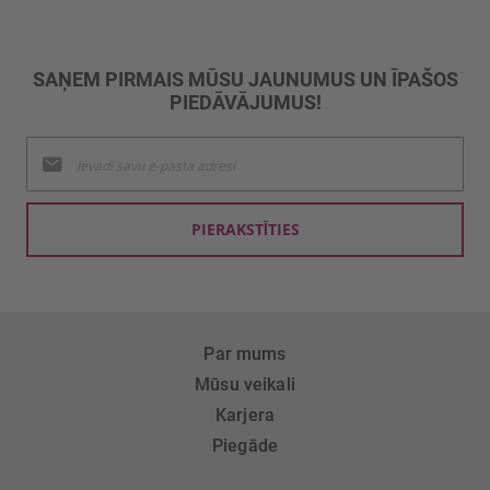
SAŅEM PIRMAIS MŪSU JAUNUMUS UN ĪPAŠOS
PIEDĀVĀJUMUS!
Pieteikties
jaunumu
saņemšanai:
PIERAKSTĪTIES
Par mums
Mūsu veikali
Karjera
Piegāde