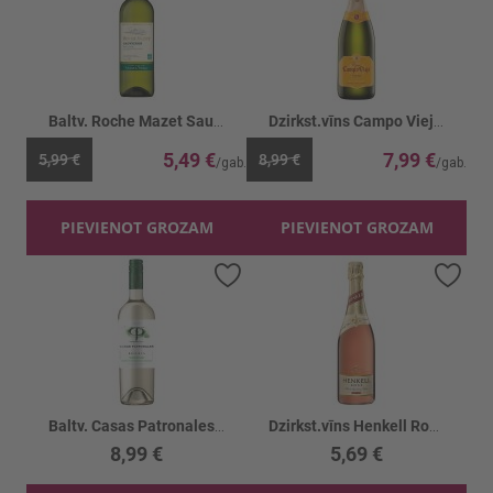
Baltv. Roche Mazet Sauvignon Blanc 11.5%
Dzirkst.vīns Campo Viejo Brut Reserva 12%
5,49 €
7,99 €
5,99 €
8,99 €
PIEVIENOT GROZAM
PIEVIENOT GROZAM
Pievienot vēlmju sarakstam
Piev
Baltv. Casas Patronales Sauv. Blanc 13.5%
Dzirkst.vīns Henkell Rose 11.5%
8,99 €
5,69 €