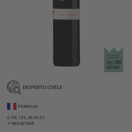
Iet
uz
galerijas
EKSPERTU IZVĒLE
sākumu
FRANCIJA
0.75l, 13%, 20.65 €/l
NOLIKTAVĀ