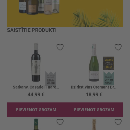
SAISTĪTIE PRODUKTI
Pievienot vēlmju sarakstam
Piev
Sarkanv. Casadei Filare 18 14%
Dzirkst.vīns Cremant Brut Blanc 12.5%
44,99 €
18,99 €
PIEVIENOT GROZAM
PIEVIENOT GROZAM
Pievienot vēlmju sarakstam
Piev