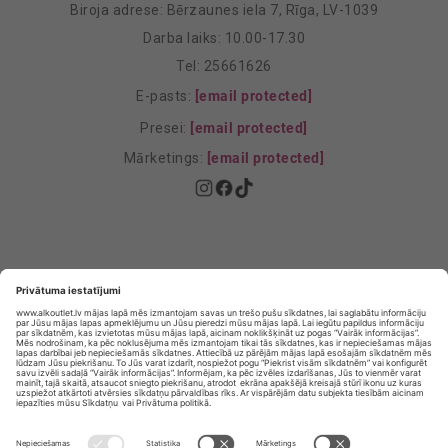
Biroja adrese: Bērzaunes iela 7, Rīga, LV-1039
Darba laiks: 10.00-17.30
Tel: 25661626
E-pasts:
[email protected]
Presei:
[email protected]
Mārketings:
[email protected]
Privātuma politika
Privātuma Iestatījumi
E-veikala lietošanas noteikumi