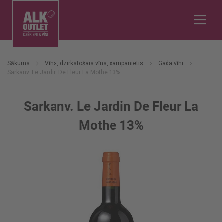
Sākums
Vīns, dzirkstošais vīns, šampanietis
Gada vīni
Sarkanv. Le Jardin De Fleur La Mothe 13%
Sarkanv. Le Jardin De Fleur La
Mothe 13%
Iet
uz
galerijas
beigām