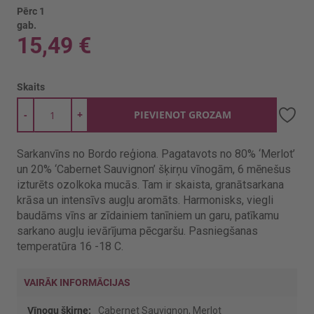
Pērc 1
gab.
15,49 €
Skaits
-
+
PIEVIENOT GROZAM
Sarkanvīns no Bordo reģiona. Pagatavots no 80% ‘Merlot’
un 20% ‘Cabernet Sauvignon’ šķirņu vīnogām, 6 mēnešus
izturēts ozolkoka mucās. Tam ir skaista, granātsarkana
krāsa un intensīvs augļu aromāts. Harmonisks, viegli
baudāms vīns ar zīdainiem tanīniem un garu, patīkamu
sarkano augļu ievārījuma pēcgaršu. Pasniegšanas
temperatūra 16 -18 C.
VAIRĀK INFORMĀCIJAS
Vairāk
Cabernet Sauvignon, Merlot