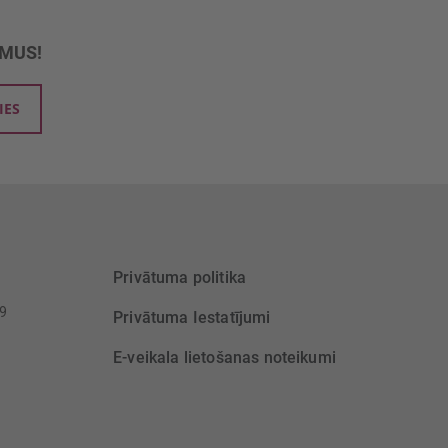
UMUS!
IES
Privātuma politika
39
Privātuma Iestatījumi
E-veikala lietošanas noteikumi