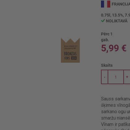
FRANCIJ
0.75l, 13.5%, 7.
NOLIKTAVĀ
Pērc 1
gab.
5,99 €
Skaits
-
+
Sauss sarkanv
šķirnes vīnogā
sarkano ogu u
smaržu nians
Vīnam ir patīk