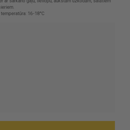
r ar sarkano gaļu, liellopu, aukstām uzkodām, salātiem
sieriem.
temperatūra: 16-18°C