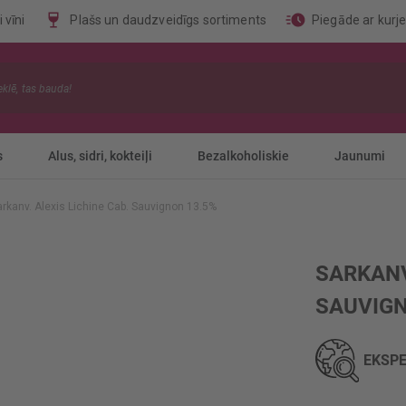
 vīni
Plašs un daudzveidīgs sortiments
Piegāde ar kurj
s
Alus, sidri, kokteiļi
Bezalkoholiskie
Jaunumi
arkanv. Alexis Lichine Cab. Sauvignon 13.5%
SARKANV
SAUVIGN
EKSPE