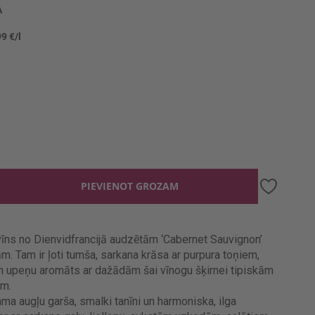
A
99 €/l
PIEVIENOT GROZAM
īns no Dienvidfrancijā audzētām ‘Cabernet Sauvignon’
m. Tam ir ļoti tumša, sarkana krāsa ar purpura toņiem,
n upeņu aromāts ar dažādām šai vīnogu šķirnei tipiskām
ēm.
ama augļu garša, smalki tanīni un harmoniska, ilga