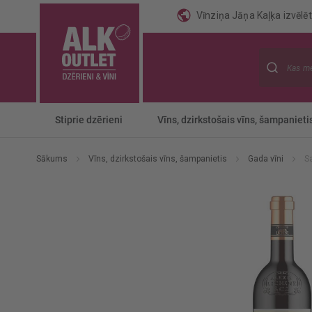
Vīnziņa Jāņa Kaļķa izvēlēti
Meklēt
Stiprie dzērieni
Vīns, dzirkstošais vīns, šampanieti
Sākums
Vīns, dzirkstošais vīns, šampanietis
Gada vīni
S
Iet
uz
galerijas
beigām