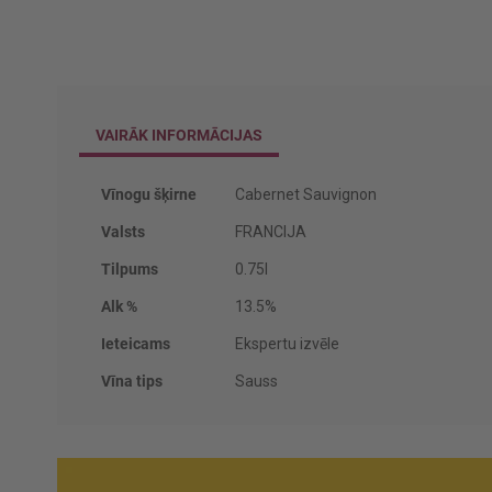
VAIRĀK INFORMĀCIJAS
Vairāk
Vīnogu šķirne
Cabernet Sauvignon
informācijas
Valsts
FRANCIJA
Tilpums
0.75l
Alk %
13.5%
Ieteicams
Ekspertu izvēle
Vīna tips
Sauss