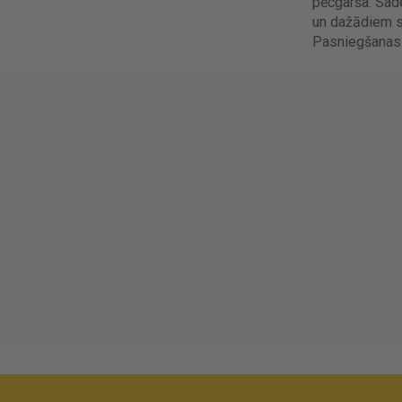
pēcgarša. Sade
un dažādiem 
Pasniegšanas 