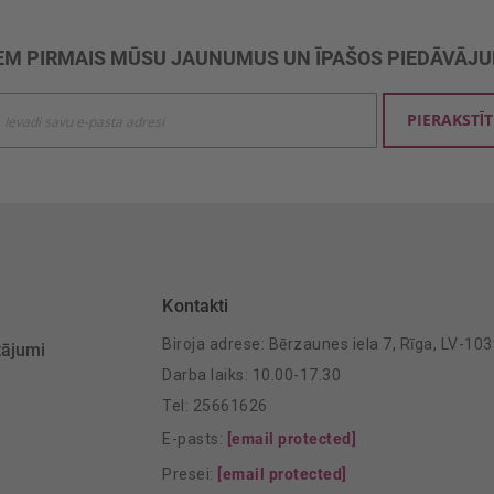
M PIRMAIS MŪSU JAUNUMUS UN ĪPAŠOS PIEDĀVĀJ
ties
PIERAKSTĪT
mu
šanai:
Kontakti
Biroja adrese: Bērzaunes iela 7, Rīga, LV-10
tājumi
Darba laiks: 10.00-17.30
Tel: 25661626
E-pasts:
[email protected]
Presei:
[email protected]