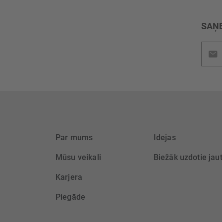
SAŅE
Pieteik
jaunu
saņem
Par mums
Idejas
Mūsu veikali
Biežāk uzdotie jau
Karjera
Piegāde