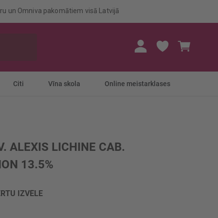
eru un Omniva pakomātiem visā Latvijā
Mans gr
Citi
Vīna skola
Online meistarklases
. ALEXIS LICHINE CAB.
ON 13.5%
RTU IZVĒLE