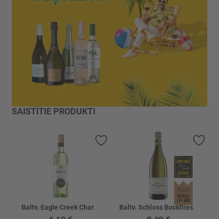
SAISTĪTIE PRODUKTI
Pievienot vēlmju sarakstam
Piev
Baltv. Eagle Creek Chardonnay 13%
Baltv. Schloss Bockfliess Muskateller 14%