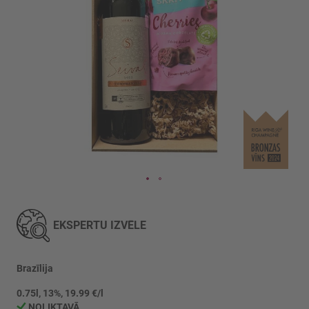
Iet
uz
galerijas
EKSPERTU IZVĒLE
sākumu
Brazīlija
0.75l, 13%, 19.99 €/l
NOLIKTAVĀ