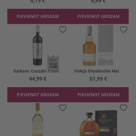
6,19 €
8,49 €
PIEVIENOT GROZAM
PIEVIENOT GROZAM
Pievienot vēlmju sarakstam
Piev
Sarkanv. Casadei Filare 18 14%
Viskijs Glenkinchie Malt 12YO 43%
44,99 €
61,99 €
PIEVIENOT GROZAM
PIEVIENOT GROZAM
Pievienot vēlmju sarakstam
Piev