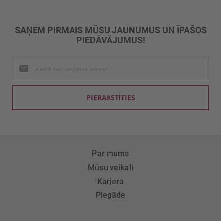
SAŅEM PIRMAIS MŪSU JAUNUMUS UN ĪPAŠOS
PIEDĀVĀJUMUS!
Pieteikties
jaunumu
saņemšanai:
PIERAKSTĪTIES
Par mums
Mūsu veikali
Karjera
Piegāde