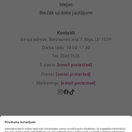
Idejas
Biežāk uzdotie jautājumi
Kontakti
Biroja adrese: Bērzaunes iela 7, Rīga, LV-1039
Darba laiks: 10.00-17.30
Tel: 25661626
E-pasts:
[email protected]
Presei:
[email protected]
Mārketings:
[email protected]
Privātuma politika
Privātuma Iestatījumi