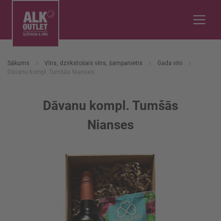
Sākums
Vīns, dzirkstošais vīns, šampanietis
Gada vīni
Dāvanu kompl. Tumšās Nianses
Dāvanu kompl. Tumšās
Nianses
Iet
uz
galerijas
beigām