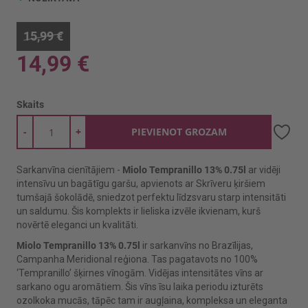
15,99 €
14,99 €
Skaits
-
+
PIEVIENOT GROZAM
Sarkanvīna cienītājiem -
Miolo Tempranillo 13% 0.75l
ar vidēji
intensīvu un bagātīgu garšu, apvienots ar Skrīveru ķiršiem
tumšajā šokolādē, sniedzot perfektu līdzsvaru starp intensitāti
un saldumu. Šis komplekts ir lieliska izvēle ikvienam, kurš
novērtē eleganci un kvalitāti.
Miolo Tempranillo 13% 0.75l
ir sarkanvīns no Brazīlijas,
Campanha Meridional reģiona. Tas pagatavots no 100%
‘Tempranillo’ šķirnes vīnogām. Vidējas intensitātes vīns ar
sarkano ogu aromātiem. Šis vīns īsu laika periodu izturēts
ozolkoka mucās, tāpēc tam ir augļaina, kompleksa un eleganta