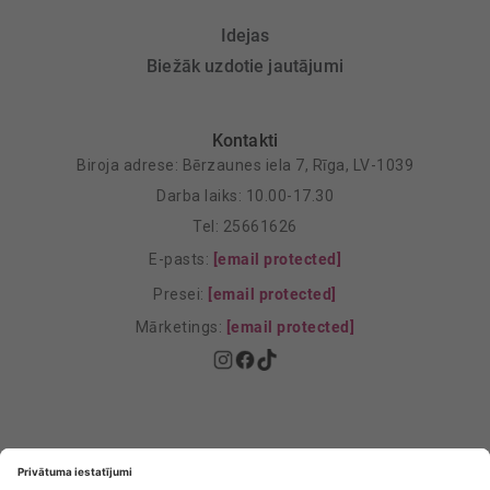
Idejas
Biežāk uzdotie jautājumi
Kontakti
Biroja adrese: Bērzaunes iela 7, Rīga, LV-1039
Darba laiks: 10.00-17.30
Tel: 25661626
E-pasts:
[email protected]
Presei:
[email protected]
Mārketings:
[email protected]
Privātuma politika
Privātuma Iestatījumi