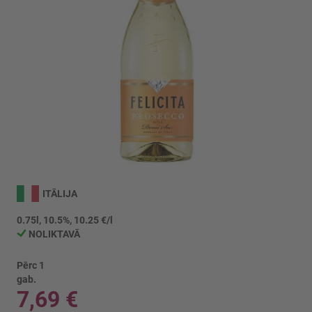
Iet
uz
ITĀLIJA
galerijas
sākumu
0.75l, 10.5%, 10.25 €/l
NOLIKTAVĀ
Pērc 1
gab.
7,69 €