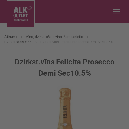
Sākums
Vīns, dzirkstošais vīns, šampanietis
Dzirkstošais vīns
Dzirkst.vīns Felicita Prosecco Demi Sec10.5%
Dzirkst.vīns Felicita Prosecco
Demi Sec10.5%
Iet
uz
galerijas
beigām