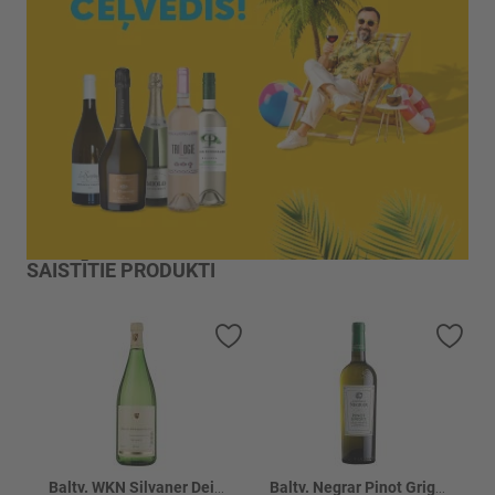
SAISTĪTIE PRODUKTI
Pievienot vēlmju sarakstam
Piev
Baltv. WKN Silvaner Deidesheimer 11.5%
Baltv. Negrar Pinot Grigio Venezie 12%