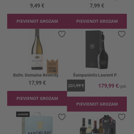
9,49 €
7,99 €
PIEVIENOT GROZAM
PIEVIENOT GROZAM
Pievienot vēlmju sarakstam
Piev
Baltv. Domaine Reverdy Lucy Menetou Salon 13%
Šampanietis Laurent Perrier Grand Siecle 12%
17,99 €
179,99 €
201,99 €
PIEVIENOT GROZAM
PIEVIENOT GROZAM
Pievienot vēlmju sarakstam
Piev