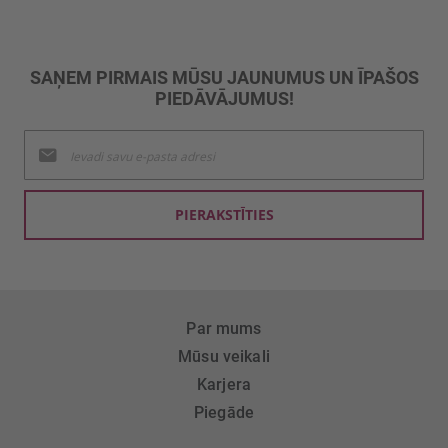
SAŅEM PIRMAIS MŪSU JAUNUMUS UN ĪPAŠOS
PIEDĀVĀJUMUS!
Pieteikties
jaunumu
saņemšanai:
PIERAKSTĪTIES
Par mums
Mūsu veikali
Karjera
Piegāde