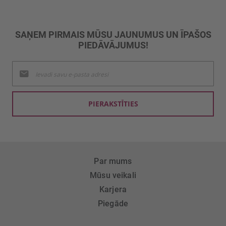
SAŅEM PIRMAIS MŪSU JAUNUMUS UN ĪPAŠOS
PIEDĀVĀJUMUS!
Pieteikties
jaunumu
saņemšanai:
PIERAKSTĪTIES
Par mums
Mūsu veikali
Karjera
Piegāde