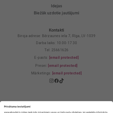
Idejas
Biežāk uzdotie jautājumi
Kontakti
Biroja adrese: Bērzaunes iela 7, Rīga, LV-1039
Darba laiks: 10.00-17.30
Tel: 25661626
E-pasts:
[email protected]
Presei:
[email protected]
Mārketings:
[email protected]
Privātuma politika
Privātuma Iestatījumi