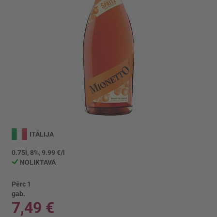
Iet
uz
ITĀLIJA
galerijas
sākumu
0.75l, 8%, 9.99 €/l
NOLIKTAVĀ
Pērc 1
gab.
7,49 €