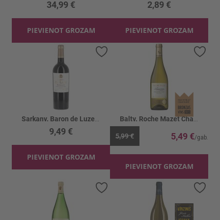
34,99 €
2,89 €
PIEVIENOT GROZAM
PIEVIENOT GROZAM
Pievienot vēlmju sarakstam
Piev
Sarkanv. Baron de Luze Cab.Sauv.Merl.13.5%
Baltv. Roche Mazet Chardonnay 13%
9,49 €
5,49 €
5,99 €
PIEVIENOT GROZAM
PIEVIENOT GROZAM
Pievienot vēlmju sarakstam
Piev