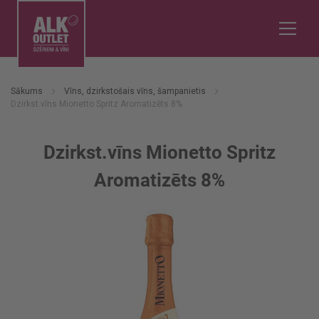
Sākums
Vīns, dzirkstošais vīns, šampanietis
Dzirkst.vīns Mionetto Spritz Aromatizēts 8%
Dzirkst.vīns Mionetto Spritz
Aromatizēts 8%
Iet
uz
galerijas
beigām