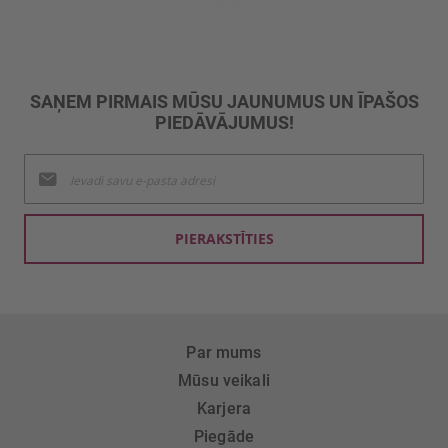
SAŅEM PIRMAIS MŪSU JAUNUMUS UN ĪPAŠOS
PIEDĀVĀJUMUS!
Pieteikties
jaunumu
saņemšanai:
PIERAKSTĪTIES
Par mums
Mūsu veikali
Karjera
Piegāde