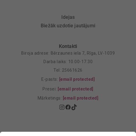
Idejas
Biežāk uzdotie jautājumi
Kontakti
Biroja adrese: Bērzaunes iela 7, Rīga, LV-1039
Darba laiks: 10.00-17.30
Tel: 25661626
E-pasts:
[email protected]
Presei:
[email protected]
Mārketings:
[email protected]
Privātuma politika