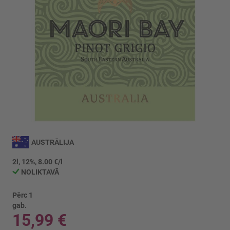
Iet
uz
AUSTRĀLIJA
galerijas
sākumu
2l, 12%, 8.00 €/l
NOLIKTAVĀ
Pērc 1
gab.
15,99 €