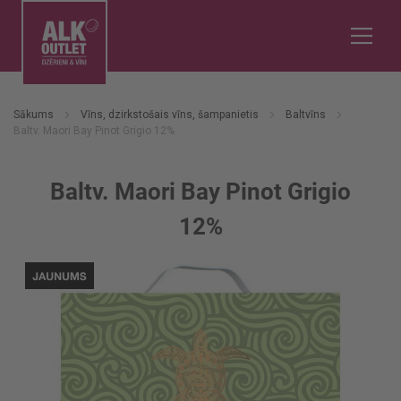
Sākums
Vīns, dzirkstošais vīns, šampanietis
Baltvīns
Baltv. Maori Bay Pinot Grigio 12%
Baltv. Maori Bay Pinot Grigio
12%
Iet
uz
galerijas
beigām