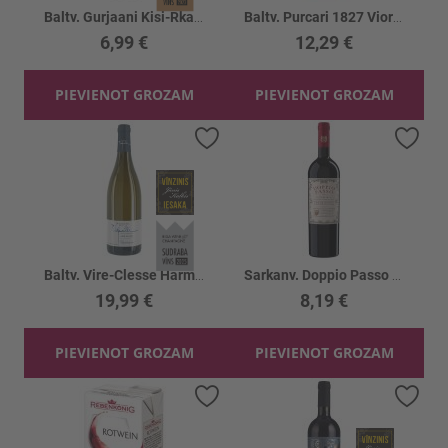
Baltv. Gurjaani Kisi-Rkatsiteli 12.5%
Baltv. Purcari 1827 Viorica-Muscat Ott. 13%
6,99 €
12,29 €
PIEVIENOT GROZAM
PIEVIENOT GROZAM
Pievienot vēlmju sarakstam
Piev
Baltv. Vire-Clesse Harmonie 13.5%
Sarkanv. Doppio Passo Primitivo 13%
19,99 €
8,19 €
PIEVIENOT GROZAM
PIEVIENOT GROZAM
Pievienot vēlmju sarakstam
Piev