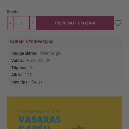
Skaits
-
+
PIEVIENOT GROZAM
VAIRĀK INFORMĀCIJAS
Vairāk
Pinot Grigio
informācijas
AUSTRĀLIJA
2l
12%
Sauss