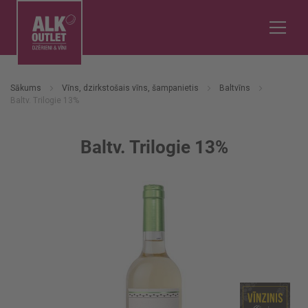
Sākums
Vīns, dzirkstošais vīns, šampanietis
Baltvīns
Baltv. Trilogie 13%
Baltv. Trilogie 13%
Iet
uz
galerijas
beigām