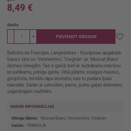
8,49 €
Skaits
-
+
PIEVIENOT GROZAM
Baltvīns no Francijas, Langedokas - Rusiljonas apgabala.
Sauss vīns no ‘Vermentino’, ‘Viognier’ un ‘Muscat Blanc’
šķirnes vīnogām. Tas ir gaišā tonī ar sudrabainu nokrāsu
un patīkamu, pilnīgu garšu. Vīnā jūtams svaigas maizes,
greipfrūtu, tomātu lapu aromāts, kas to padara īpaši
niansētu. Sader ar uzkodām, pastu, putnu gaļas ēdieniem,
veģetārajām maltītēm.
VAIRĀK INFORMĀCIJAS
Vairāk
Muscat Blanc, Vermentino, Viognier
informācijas
FRANCIJA