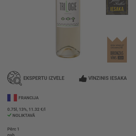
Iet
uz
galerijas
EKSPERTU IZVĒLE
VĪNZINIS IESAKA
sākumu
FRANCIJA
0.75l, 13%, 11.32 €/l
NOLIKTAVĀ
Pērc 1
gab.