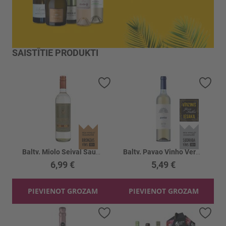
SAISTĪTIE PRODUKTI
Pievienot vēlmju sarakstam
Piev
Baltv. Miolo Seival Sauvignon Blanc 11%
Baltv. Pavao Vinho Verde 11%
6,99 €
5,49 €
PIEVIENOT GROZAM
PIEVIENOT GROZAM
Pievienot vēlmju sarakstam
Piev