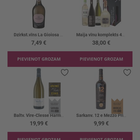
Dzirkst.vīns La Gioiosa Rosea Brut 11%
Maija vīnu komplekts 4gb
7,49 €
38,00 €
PIEVIENOT GROZAM
PIEVIENOT GROZAM
Pievienot vēlmju sarakstam
Piev
Baltv. Vire-Clesse Harmonie 13.5%
Sarkanv. 12 e Mezzo Primitivo 12.5%
19,99 €
9,99 €
PIEVIENOT GROZAM
PIEVIENOT GROZAM