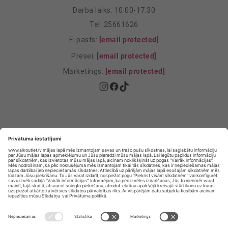
Darba laiks: 10.00-17.30
Tel: 25661626
E-pasts:
[email protected]
Presei:
[email protected]
Mārketings:
[email protected]
Privātuma politika
Privātuma Iestatījumi
E-veikala lietošanas noteikumi