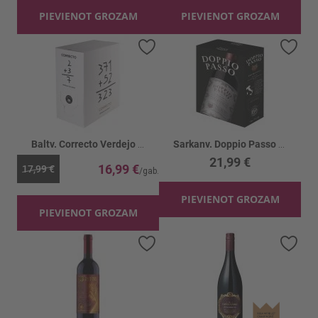
PIEVIENOT GROZAM
PIEVIENOT GROZAM
Pievienot vēlmju sarakstam
Piev
Baltv. Correcto Verdejo 12%
Sarkanv. Doppio Passo Primitivo 13%
21,99 €
16,99 €
17,99 €
PIEVIENOT GROZAM
PIEVIENOT GROZAM
Pievienot vēlmju sarakstam
Piev