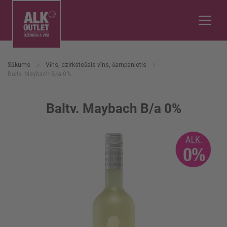
Sākums
Vīns, dzirkstošais vīns, šampanietis
Baltv. Maybach B/a 0%
Baltv. Maybach B/a 0%
Iet
uz
galerijas
beigām