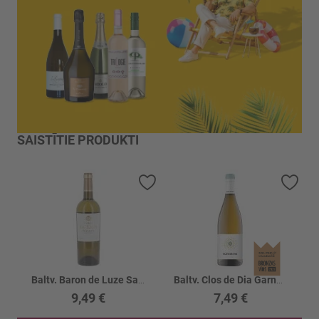
SAISTĪTIE PRODUKTI
Pievienot vēlmju sarakstam
Piev
Baltv. Baron de Luze Sauvignon Blanc 12%
Baltv. Clos de Dia Garnacha 13%
9,49 €
7,49 €