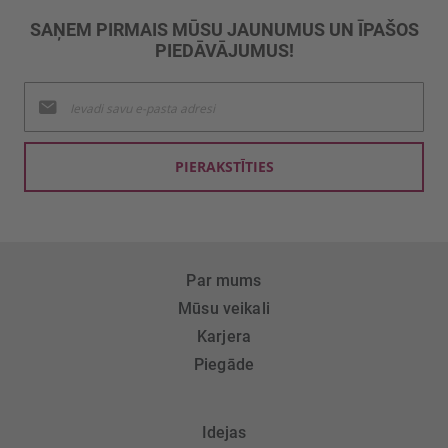
SAŅEM PIRMAIS MŪSU JAUNUMUS UN ĪPAŠOS
PIEDĀVĀJUMUS!
Pieteikties
jaunumu
saņemšanai:
PIERAKSTĪTIES
Par mums
Mūsu veikali
Karjera
Piegāde
Idejas