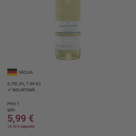
Iet
uz
VĀCIJA
galerijas
sākumu
0.75l, 0%, 7.99 €/l
NOLIKTAVĀ
Pērc 1
gab.
5,99 €
+
0,10 €
depozīts