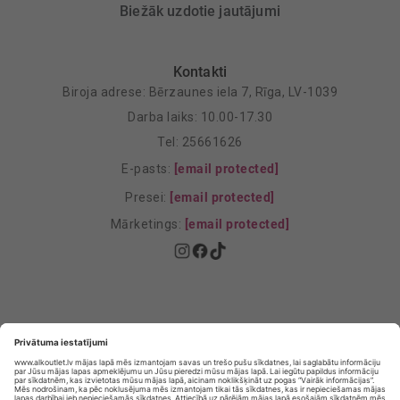
Biežāk uzdotie jautājumi
Kontakti
Biroja adrese: Bērzaunes iela 7, Rīga, LV-1039
Darba laiks: 10.00-17.30
Tel: 25661626
E-pasts:
[email protected]
Presei:
[email protected]
Mārketings:
[email protected]
Privātuma politika
Privātuma Iestatījumi
E-veikala lietošanas noteikumi