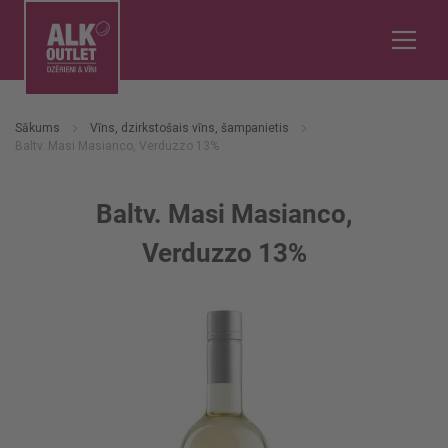
Sākums
Vīns, dzirkstošais vīns, šampanietis
Baltv. Masi Masianco, Verduzzo 13%
Baltv. Masi Masianco,
Verduzzo 13%
Iet
uz
galerijas
beigām