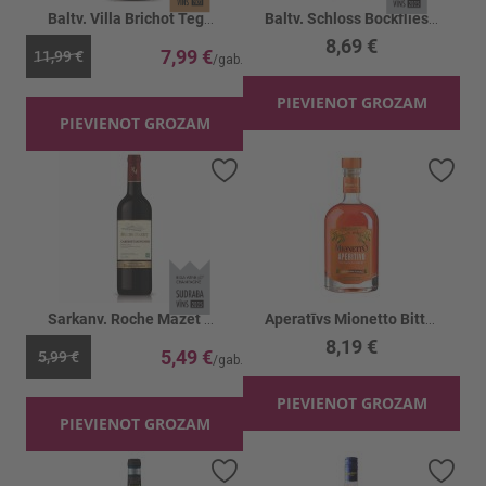
Baltv. Villa Brichot Tegula 11.5%
Baltv. Schloss Bockfliess Riesling 13.5%
8,69 €
7,99 €
11,99 €
PIEVIENOT GROZAM
PIEVIENOT GROZAM
Pievienot vēlmju sarakstam
Piev
Sarkanv. Roche Mazet Cabernet Sauvignon 13%
Aperatīvs Mionetto Bitter 11%
8,19 €
5,49 €
5,99 €
PIEVIENOT GROZAM
PIEVIENOT GROZAM
Pievienot vēlmju sarakstam
Piev