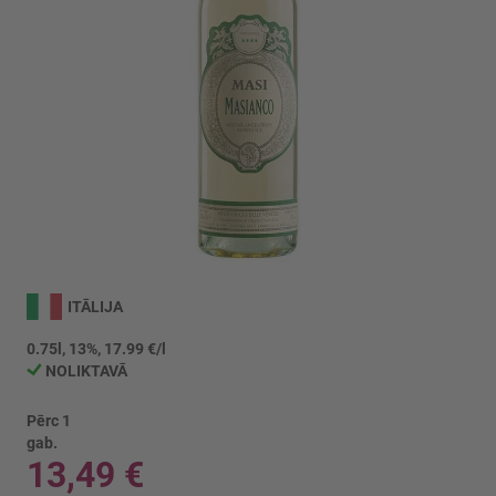
Iet
uz
ITĀLIJA
galerijas
sākumu
0.75l, 13%, 17.99 €/l
NOLIKTAVĀ
Pērc 1
gab.
13,49 €