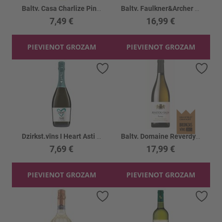
Baltv. Casa Charlize Pinot Grigio 12%
Baltv. Faulkner&Archer Chardonnay 12.5%
7,49 €
16,99 €
PIEVIENOT GROZAM
PIEVIENOT GROZAM
Pievienot vēlmju sarakstam
Piev
Dzirkst.vīns I Heart Asti DOCG 7%
Baltv. Domaine Reverdy Lucy Menetou Salon 13%
7,69 €
17,99 €
PIEVIENOT GROZAM
PIEVIENOT GROZAM
Pievienot vēlmju sarakstam
Piev