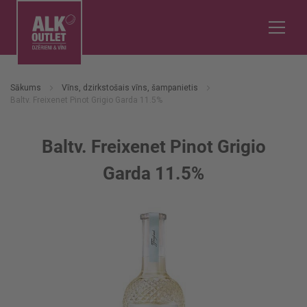
Sākums
Vīns, dzirkstošais vīns, šampanietis
Baltv. Freixenet Pinot Grigio Garda 11.5%
Baltv. Freixenet Pinot Grigio
Garda 11.5%
Iet
uz
galerijas
beigām