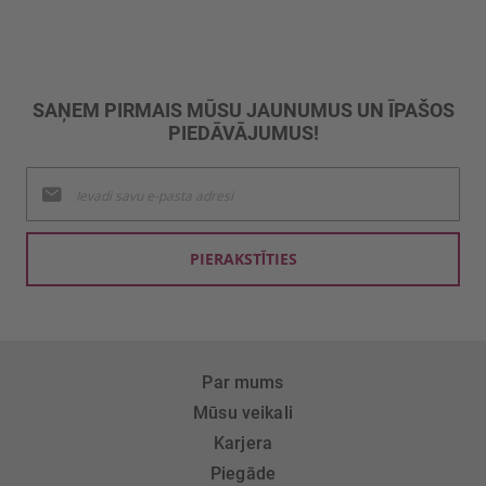
SAŅEM PIRMAIS MŪSU JAUNUMUS UN ĪPAŠOS
PIEDĀVĀJUMUS!
Pieteikties
jaunumu
saņemšanai:
PIERAKSTĪTIES
Par mums
Mūsu veikali
Karjera
Piegāde