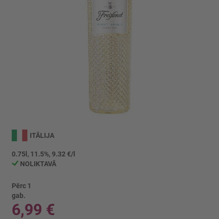
Iet
uz
ITĀLIJA
galerijas
sākumu
0.75l, 11.5%, 9.32 €/l
NOLIKTAVĀ
Pērc 1
gab.
6,99 €