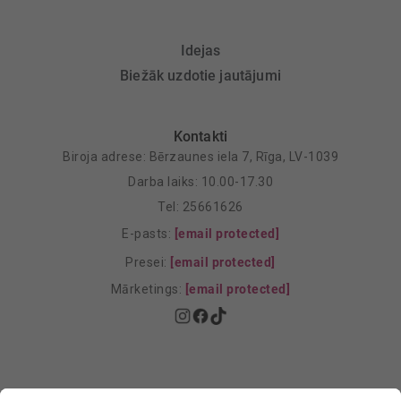
Idejas
Biežāk uzdotie jautājumi
Kontakti
Biroja adrese: Bērzaunes iela 7, Rīga, LV-1039
Darba laiks: 10.00-17.30
Tel: 25661626
E-pasts:
[email protected]
Presei:
[email protected]
Mārketings:
[email protected]
Privātuma politika