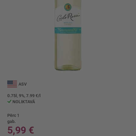
Iet
uz
ASV
galerijas
sākumu
0.75l, 9%, 7.99 €/l
NOLIKTAVĀ
Pērc 1
gab.
5,99 €