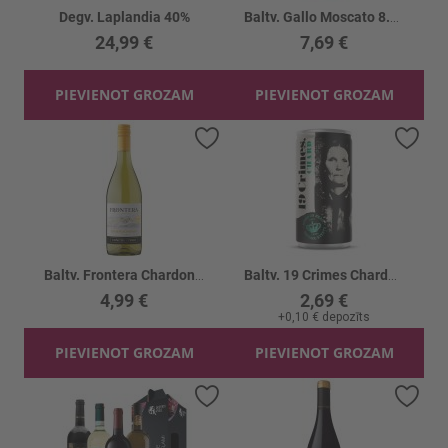
Degv. Laplandia 40%
Baltv. Gallo Moscato 8.5%
24,99 €
7,69 €
PIEVIENOT GROZAM
PIEVIENOT GROZAM
Pievienot vēlmju sarakstam
Piev
Baltv. Frontera Chardonnay 12%
Baltv. 19 Crimes Chardonnay 10.5%
4,99 €
2,69 €
+
0,10 €
depozīts
PIEVIENOT GROZAM
PIEVIENOT GROZAM
Pievienot vēlmju sarakstam
Piev