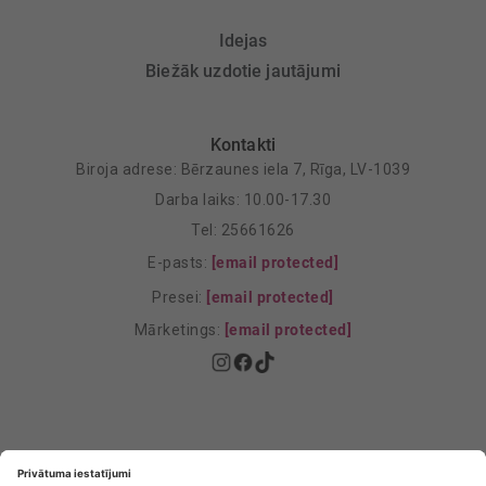
Idejas
Biežāk uzdotie jautājumi
Kontakti
Biroja adrese: Bērzaunes iela 7, Rīga, LV-1039
Darba laiks: 10.00-17.30
Tel: 25661626
E-pasts:
[email protected]
Presei:
[email protected]
Mārketings:
[email protected]
Privātuma politika