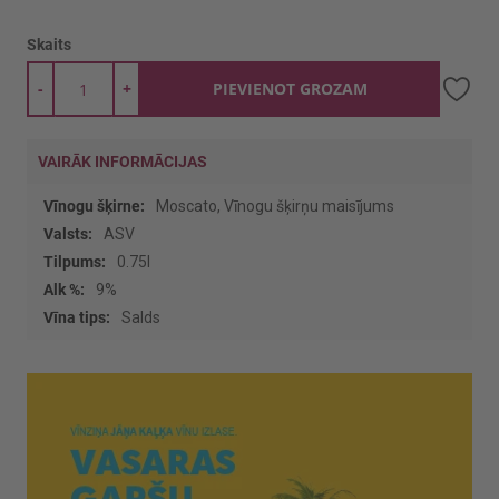
Skaits
-
+
PIEVIENOT GROZAM
VAIRĀK INFORMĀCIJAS
Vairāk
Moscato, Vīnogu šķirņu maisījums
informācijas
ASV
0.75l
9%
Salds