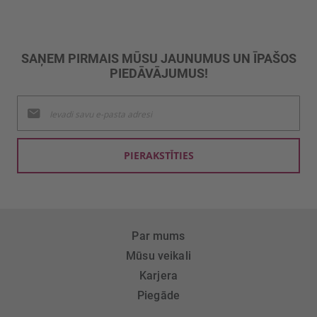
SAŅEM PIRMAIS MŪSU JAUNUMUS UN ĪPAŠOS
PIEDĀVĀJUMUS!
Pieteikties
jaunumu
saņemšanai:
PIERAKSTĪTIES
Par mums
Mūsu veikali
Karjera
Piegāde