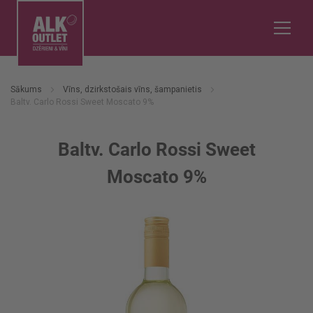
Sākums
Vīns, dzirkstošais vīns, šampanietis
Baltv. Carlo Rossi Sweet Moscato 9%
Baltv. Carlo Rossi Sweet
Moscato 9%
Iet
uz
galerijas
beigām