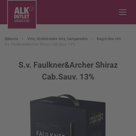
Sākums
Vīns, dzirkstošais vīns, šampanietis
Bag-in-box vīni
S.v. Faulkner&Archer Shiraz Cab.Sauv. 13%
S.v. Faulkner&Archer Shiraz
Cab.Sauv. 13%
Iet
uz
galerijas
beigām