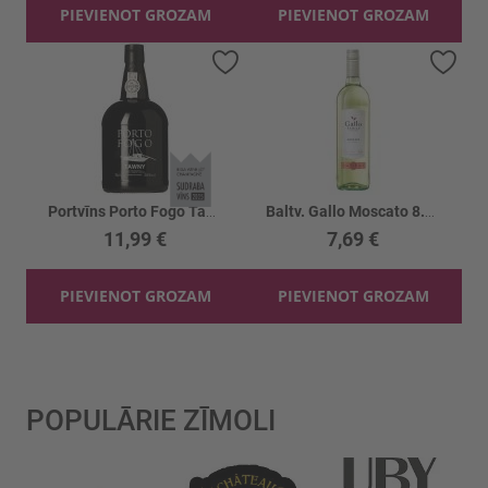
PIEVIENOT GROZAM
PIEVIENOT GROZAM
Pievienot vēlmju sarakstam
Piev
Portvīns Porto Fogo Tawny Port 20%
Baltv. Gallo Moscato 8.5%
11,99 €
7,69 €
PIEVIENOT GROZAM
PIEVIENOT GROZAM
POPULĀRIE ZĪMOLI