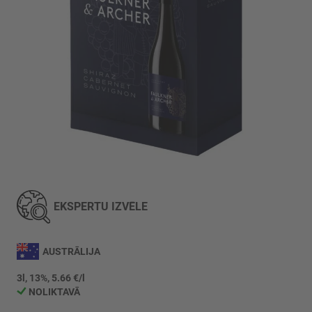
Iet
uz
galerijas
EKSPERTU IZVĒLE
sākumu
AUSTRĀLIJA
3l, 13%, 5.66 €/l
NOLIKTAVĀ