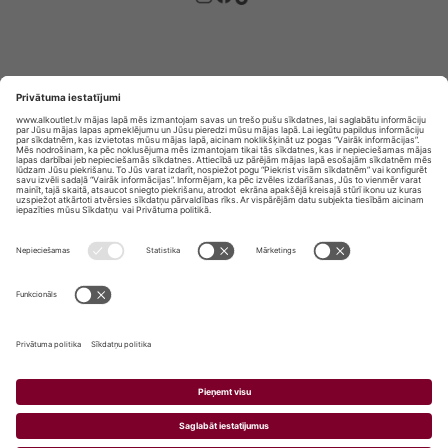
Privātuma politika
Privātuma Iestatījumi
E-veikala lietošanas noteikumi
© SIA „Vita Mārkets” visas tiesības aizsargātas.
ALKOHOLA LIETOŠANA KAITĒ JŪSU VESELĪBAI!
ALKOHOLA PĀRDOŠANA, IEGĀDĀŠANĀS UN
NODOŠANA NEPILNGADĪGĀM PERSONĀM IR
AIZLIEGTA.