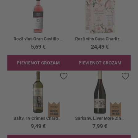
Rozā vīns Gran Castillo Rose 11%
Rozā vīns Casa Charlize Floreale Blush 12%
5,69 €
24,49 €
PIEVIENOT GROZAM
PIEVIENOT GROZAM
Pievienot vēlmju sarakstam
Piev
Baltv. 19 Crimes Chardonnay 13%
Sarkanv. Liver More Zinfandel 13.5%
9,49 €
7,99 €