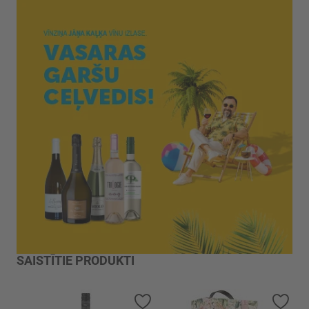
SAISTĪTIE PRODUKTI
Pievienot vēlmju sarakstam
Piev