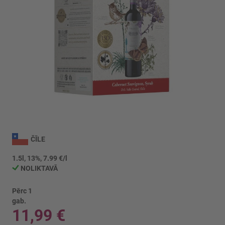
Iet
uz
ČĪLE
galerijas
sākumu
1.5l, 13%, 7.99 €/l
NOLIKTAVĀ
Pērc 1
gab.
11,99 €