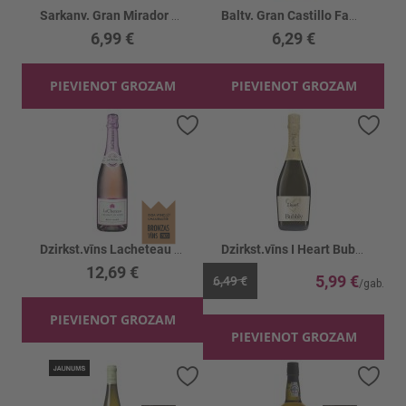
Sarkanv. Gran Mirador Red 13%
Baltv. Gran Castillo Family Chardonny 12.5%
6,99 €
6,29 €
PIEVIENOT GROZAM
PIEVIENOT GROZAM
Pievienot vēlmju sarakstam
Piev
Dzirkst.vīns Lacheteau Cremant Rose 12.5%
Dzirkst.vīns I Heart Bubbly 8%
12,69 €
5,99 €
6,49 €
PIEVIENOT GROZAM
PIEVIENOT GROZAM
Pievienot vēlmju sarakstam
Piev