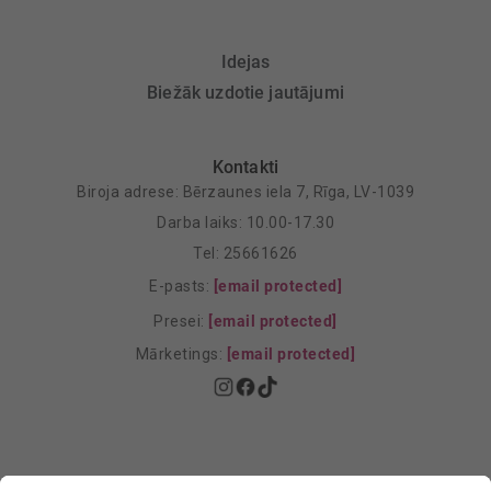
Idejas
Biežāk uzdotie jautājumi
Kontakti
Biroja adrese: Bērzaunes iela 7, Rīga, LV-1039
Darba laiks: 10.00-17.30
Tel: 25661626
E-pasts:
[email protected]
Presei:
[email protected]
Mārketings:
[email protected]
Privātuma politika