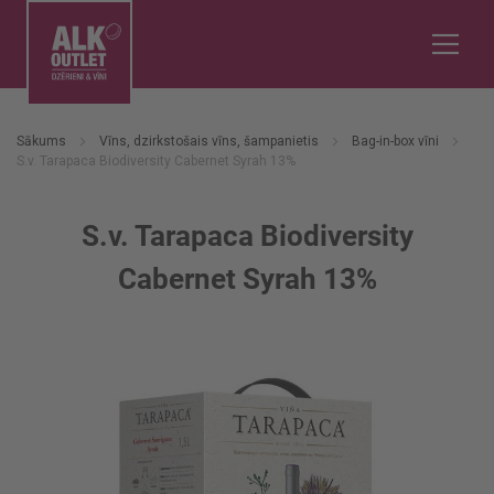
Sākums
Vīns, dzirkstošais vīns, šampanietis
Bag-in-box vīni
S.v. Tarapaca Biodiversity Cabernet Syrah 13%
S.v. Tarapaca Biodiversity
Cabernet Syrah 13%
Iet
uz
galerijas
beigām