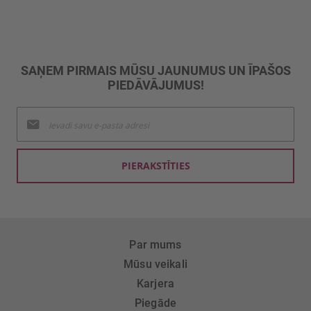
SAŅEM PIRMAIS MŪSU JAUNUMUS UN ĪPAŠOS
PIEDĀVĀJUMUS!
Pieteikties
jaunumu
saņemšanai:
PIERAKSTĪTIES
Par mums
Mūsu veikali
Karjera
Piegāde