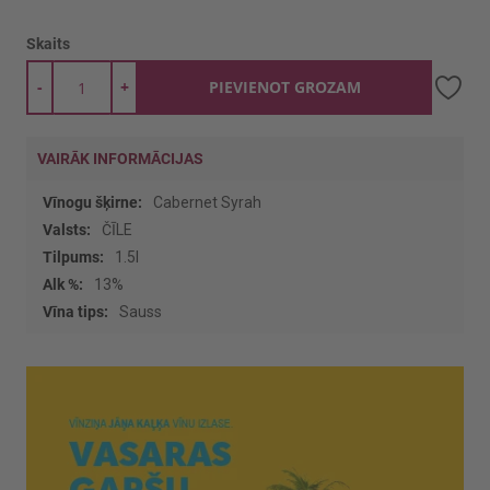
Skaits
-
+
PIEVIENOT GROZAM
VAIRĀK INFORMĀCIJAS
Vairāk
Cabernet Syrah
informācijas
ČĪLE
1.5l
13%
Sauss