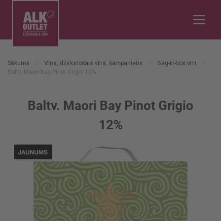
Sākums
Vīns, dzirkstošais vīns, šampanietis
Bag-in-box vīni
Baltv. Maori Bay Pinot Grigio 12%
Baltv. Maori Bay Pinot Grigio
12%
Iet
uz
galerijas
beigām