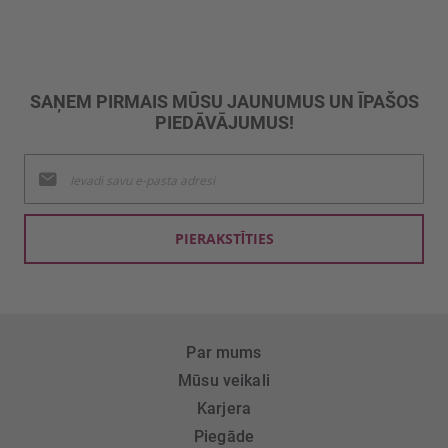
SAŅEM PIRMAIS MŪSU JAUNUMUS UN ĪPAŠOS
PIEDĀVĀJUMUS!
Pieteikties
jaunumu
saņemšanai:
PIERAKSTĪTIES
Par mums
Mūsu veikali
Karjera
Piegāde