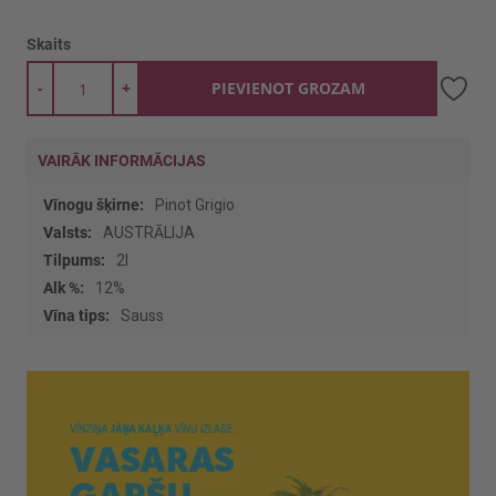
Skaits
-
+
PIEVIENOT GROZAM
VAIRĀK INFORMĀCIJAS
Vairāk
Pinot Grigio
informācijas
AUSTRĀLIJA
2l
12%
Sauss