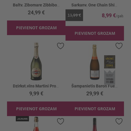
Baltv. Zibomare Zibbibo 12% BIB
Sarkanv. One Chain Shiraz 14.5%
24,99 €
8,99 €
11,99 €
PIEVIENOT GROZAM
PIEVIENOT GROZAM
Pievienot vēlmju sarakstam
Piev
Dzirkst.vīns Martini Prosecco 11.5%
Šampanietis Baron Fuente Grande Reserve12.5%
9,99 €
29,99 €
PIEVIENOT GROZAM
PIEVIENOT GROZAM
Pievienot vēlmju sarakstam
Piev