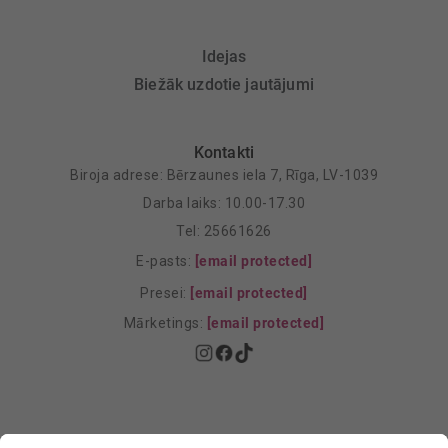
Idejas
Biežāk uzdotie jautājumi
Kontakti
Biroja adrese: Bērzaunes iela 7, Rīga, LV-1039
Darba laiks: 10.00-17.30
Tel: 25661626
E-pasts:
[email protected]
Presei:
[email protected]
Mārketings:
[email protected]
Privātuma politika