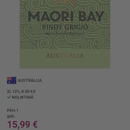
Iet
uz
AUSTRĀLIJA
galerijas
sākumu
2l, 12%, 8.00 €/l
NOLIKTAVĀ
Pērc 1
gab.
15,99 €