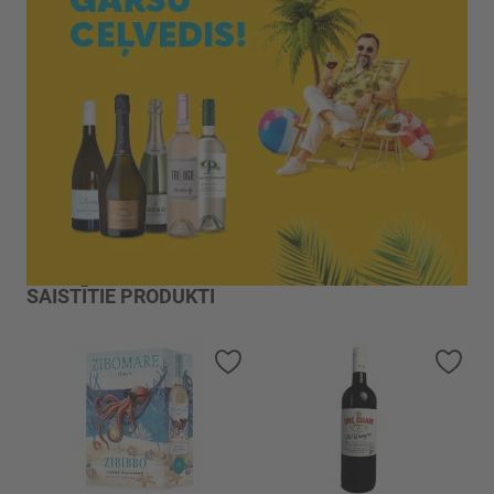
SAISTĪTIE PRODUKTI
Pievienot vēlmju sarakstam
Piev