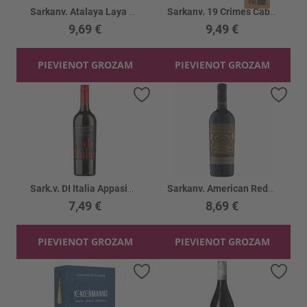
Sarkanv. Atalaya Laya Almansa 15%
Sarkanv. 19 Crimes Cab. Sauv. 13.5%
9,69 €
9,49 €
PIEVIENOT GROZAM
PIEVIENOT GROZAM
Pievienot vēlmju sarakstam
Piev
Sark.v. DI Italia Appasimento Rosso 14.5%
Sarkanv. American Redwood 14.5%
7,49 €
8,69 €
PIEVIENOT GROZAM
PIEVIENOT GROZAM
Pievienot vēlmju sarakstam
Piev