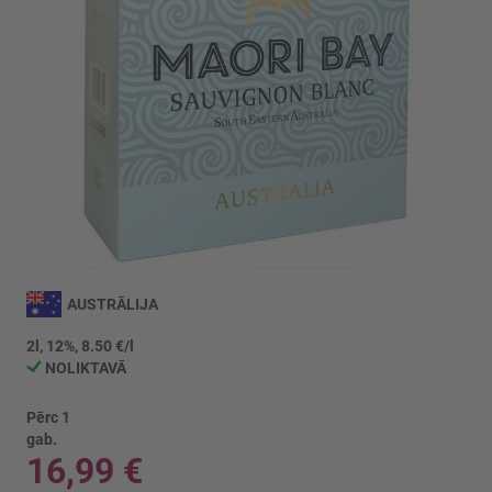
Iet
uz
AUSTRĀLIJA
galerijas
sākumu
2l, 12%, 8.50 €/l
NOLIKTAVĀ
Pērc 1
gab.
16,99 €