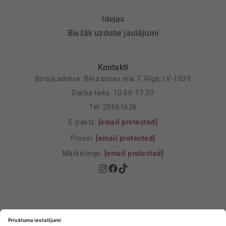
Idejas
Biežāk uzdotie jautājumi
Kontakti
Biroja adrese: Bērzaunes iela 7, Rīga, LV-1039
Darba laiks: 10.00-17.30
Tel: 25661626
E-pasts:
[email protected]
Presei:
[email protected]
Mārketings:
[email protected]
Privātuma politika