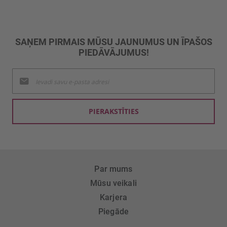
SAŅEM PIRMAIS MŪSU JAUNUMUS UN ĪPAŠOS
PIEDĀVĀJUMUS!
Pieteikties
jaunumu
saņemšanai:
PIERAKSTĪTIES
Par mums
Mūsu veikali
Karjera
Piegāde