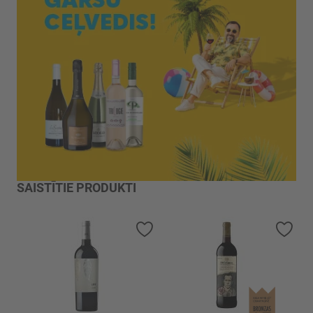
SAISTĪTIE PRODUKTI
Pievienot vēlmju sarakstam
Piev