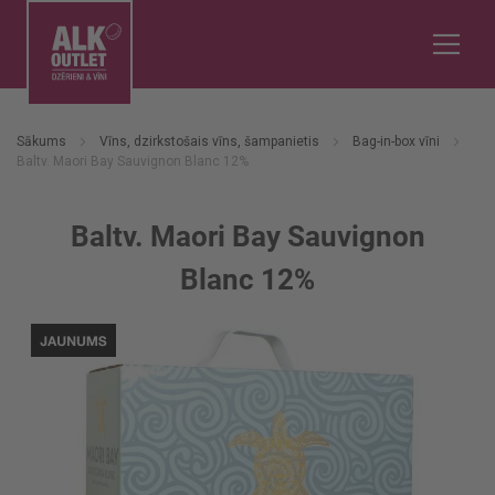
Sākums
Vīns, dzirkstošais vīns, šampanietis
Bag-in-box vīni
Baltv. Maori Bay Sauvignon Blanc 12%
Baltv. Maori Bay Sauvignon
Blanc 12%
Iet
uz
galerijas
beigām