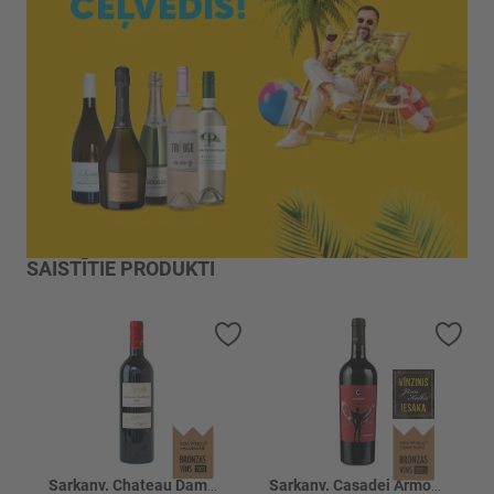
SAISTĪTIE PRODUKTI
Pievienot vēlmju sarakstam
Piev
Sarkanv. Chateau Damas De Montdespic 14%
Sarkanv. Casadei Armonia 13.5%