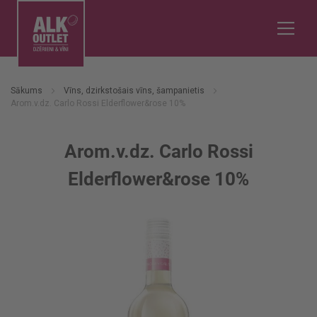
Sākums
Vīns, dzirkstošais vīns, šampanietis
Arom.v.dz. Carlo Rossi Elderflower&rose 10%
Arom.v.dz. Carlo Rossi
Elderflower&rose 10%
Iet
uz
galerijas
beigām