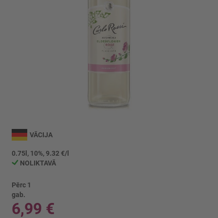
Iet
uz
VĀCIJA
galerijas
sākumu
0.75l, 10%, 9.32 €/l
NOLIKTAVĀ
Pērc 1
gab.
6,99 €