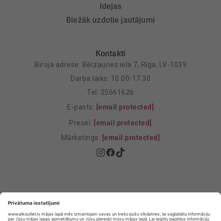
Idejas
Biežāk uzdotie jautājumi
Kontakti
Biroja adrese: Bērzaunes iela 7, Rīga, LV-1039
Darba laiks: 10.00-17.30
Tel: 25661626
E-pasts:
[email protected]
Presei:
[email protected]
Mārketings:
[email protected]
Privātuma politika
Privātuma Iestatījumi