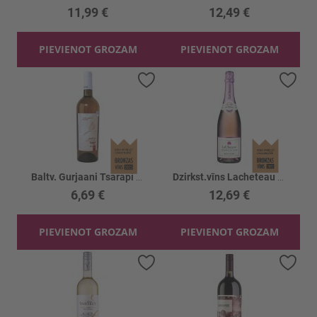
11,99 €
12,49 €
PIEVIENOT GROZAM
PIEVIENOT GROZAM
Pievienot vēlmju sarakstam
Piev
Baltv. Gurjaani Tsarapi Amber 13.5%
Dzirkst.vīns Lacheteau Cremant Rose 12.5%
6,69 €
12,69 €
PIEVIENOT GROZAM
PIEVIENOT GROZAM
Pievienot vēlmju sarakstam
Piev