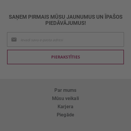
SAŅEM PIRMAIS MŪSU JAUNUMUS UN ĪPAŠOS
PIEDĀVĀJUMUS!
Pieteikties
jaunumu
saņemšanai:
PIERAKSTĪTIES
Par mums
Mūsu veikali
Karjera
Piegāde