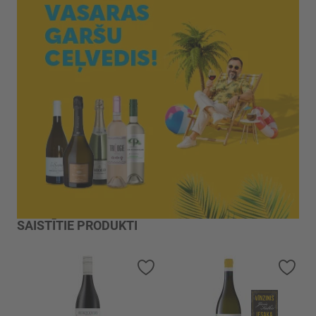
SAISTĪTIE PRODUKTI
Pievienot vēlmju sarakstam
Piev