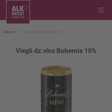
Sākums
Viegli dz.vīns Bohemia 10%
Viegli dz.vīns Bohemia 10%
Iet
uz
galerijas
beigām