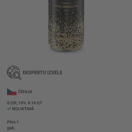
Iet
uz
galerijas
EKSPERTU IZVĒLE
sākumu
ČEHIJA
0.25l, 10%, 9.16 €/l
NOLIKTAVĀ
Pērc 1
gab.