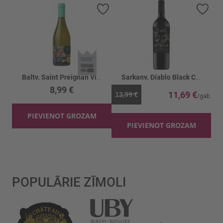
Pievienot vēlmju sarakstam
Piev
Baltv. Saint Preignan Viognier 13%
Sarkanv. Diablo Black Cabernet Sauvig. 13.5%
8,99 €
11,69 €
13,99 €
PIEVIENOT GROZAM
PIEVIENOT GROZAM
POPULĀRIE ZĪMOLI