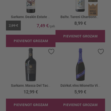
Sarkanv. Deakin Estate Shiraz 13.5%
Baltv. Tareni Chardonnay 12.5%
8,99 €
7,49 €
7,99 €
PIEVIENOT GROZAM
PIEVIENOT GROZAM
Pievienot vēlmju sarakstam
Piev
Sarkanv. Masca Del Tacco Susumaniello 14.5%
Dzirkst.vīns Mionetto Vivo Extra Dry 10.5%
12,99 €
5,99 €
PIEVIENOT GROZAM
PIEVIENOT GROZAM