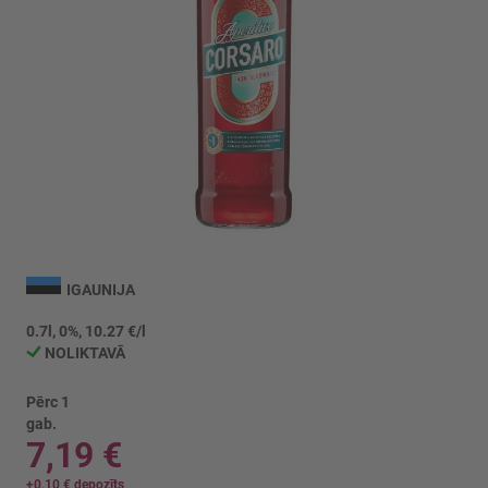
Iet
uz
IGAUNIJA
galerijas
sākumu
0.7l, 0%, 10.27 €/l
NOLIKTAVĀ
Pērc 1
gab.
7,19 €
+
0,10 €
depozīts