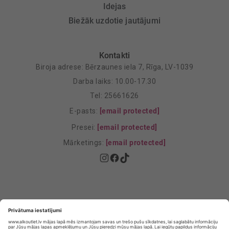
Idejas
Biežāk uzdotie jautājumi
Kontakti
Biroja adrese: Bērzaunes iela 7, Rīga, LV-1039
Darba laiks: 10.00-17.30
Tel: 25661626
E-pasts:
[email protected]
Presei:
[email protected]
Mārketings:
[email protected]
Privātuma politika
Privātuma Iestatījumi