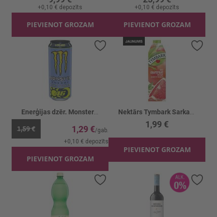
+
0,10 €
depozīts
+
0,10 €
depozīts
PIEVIENOT GROZAM
PIEVIENOT GROZAM
Pievienot vēlmju sarakstam
Piev
Enerģijas dzēr. Monster VR46 Zero
Nektārs Tymbark Sarkano greipfrūtu
1,99 €
1,29 €
1,59 €
+
0,10 €
depozīts
PIEVIENOT GROZAM
PIEVIENOT GROZAM
Pievienot vēlmju sarakstam
Piev