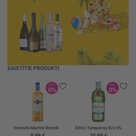
SAISTĪTIE PRODUKTI
Pievienot vēlmju sarakstam
Piev
Vermuts Martini Bezalkoholisks Floreale
Džins Tanqueray B/a 0%
9,99 €
25,99 €