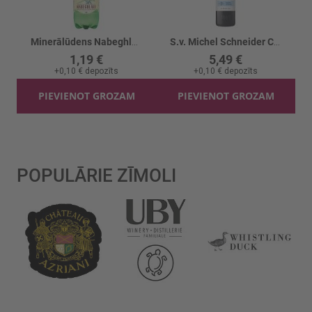
Minerālūdens Nabeghlavi
S.v. Michel Schneider Cabernet Sauv. B/a 0%
1,19 €
5,49 €
+
0,10 €
depozīts
+
0,10 €
depozīts
PIEVIENOT GROZAM
PIEVIENOT GROZAM
POPULĀRIE ZĪMOLI