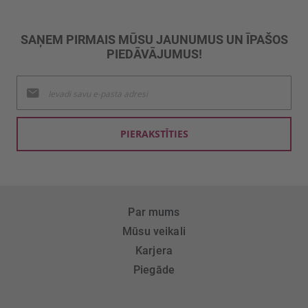
SAŅEM PIRMAIS MŪSU JAUNUMUS UN ĪPAŠOS
PIEDĀVĀJUMUS!
Pieteikties
jaunumu
saņemšanai:
PIERAKSTĪTIES
Par mums
Mūsu veikali
Karjera
Piegāde