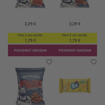
Uzkoda RM Klasiskais c/g jerky KODIENS
Uzkoda RM Cāļa gaļas čipsi KODIENS
50g, 45.80 €/kg
45g, 50.89 €/kg
2,29 €
2,29 €
Pērc 2 vai vairāk
Pērc 2 vai vairāk
1,79 €
1,79 €
PIEVIENOT GROZAM
PIEVIENOT GROZAM
Pievienot
Pievi
vēlmju
vēlmj
sarakstam
sara