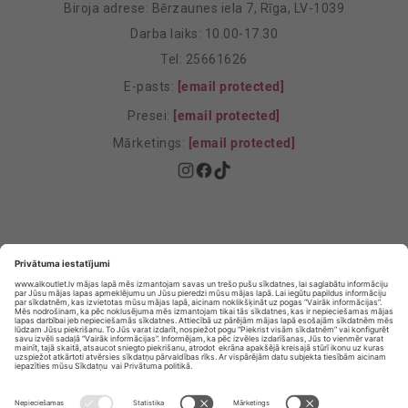
Biroja adrese: Bērzaunes iela 7, Rīga, LV-1039
Darba laiks: 10.00-17.30
Tel: 25661626
E-pasts:
[email protected]
Presei:
[email protected]
Mārketings:
[email protected]
Privātuma politika
Privātuma Iestatījumi
E-veikala lietošanas noteikumi