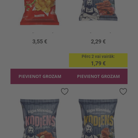
Čipsi Estrella Pikanto tomātu garšu
Uzkoda RM Cāļa jerky KODIENS
180g, 19.72 €/kg
50g, 45.80 €/kg
3,55 €
2,29 €
Pērc 2 vai vairāk
1,79 €
PIEVIENOT GROZAM
PIEVIENOT GROZAM
Pievienot
Pievi
vēlmju
vēlmj
sarakstam
sara