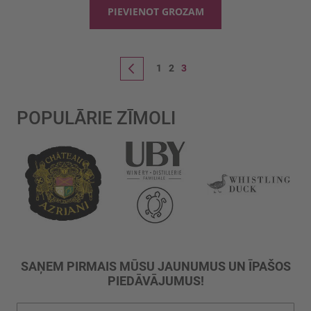
PIEVIENOT GROZAM
Lapa
Lapa
Lapa
You're currently reading page
Lapa
Iepriekšējais
1
2
3
POPULĀRIE ZĪMOLI
SAŅEM PIRMAIS MŪSU JAUNUMUS UN ĪPAŠOS
PIEDĀVĀJUMUS!
Pieteikties