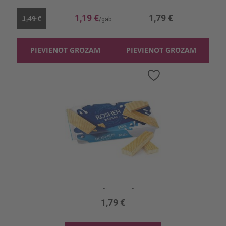
100g, 11.90 €/kg
216g, 8.29 €/kg
1,19 €
1,79 €
1,49 €
PIEVIENOT GROZAM
PIEVIENOT GROZAM
Pievienot
vēlmju
sarakstam
Vafeles Roshen Wafers ar piena pild.
216g, 8.29 €/kg
1,79 €