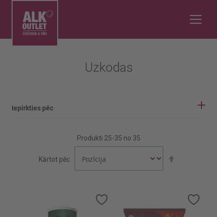
Uzkodas
Iepirkties pēc
IEPIRKŠANĀS OPCIJAS
Produkti
25
-
35
no
35
Valsts
Iestatīt
Kārtot pēc
dilstošā
secībā
AUSTRIJA
IGAUNIJA
Pievienot
Pievi
vēlmju
vēlmj
Rādīt vairāk
sarakstam
sara