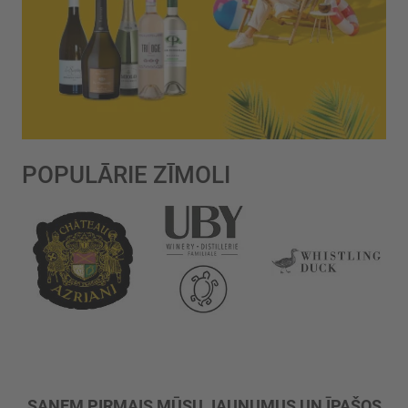
POPULĀRIE ZĪMOLI
SAŅEM PIRMAIS MŪSU JAUNUMUS UN ĪPAŠOS