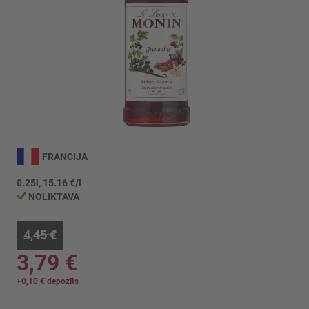
Iet
uz
FRANCIJA
galerijas
sākumu
0.25l, 15.16 €/l
NOLIKTAVĀ
4,45 €
3,79 €
+
0,10 €
depozīts