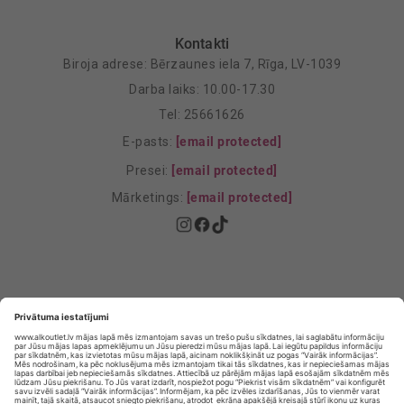
Kontakti
Biroja adrese: Bērzaunes iela 7, Rīga, LV-1039
Darba laiks: 10.00-17.30
Tel: 25661626
E-pasts:
[email protected]
Presei:
[email protected]
Mārketings:
[email protected]
Privātuma politika
Privātuma Iestatījumi
E-veikala lietošanas noteikumi