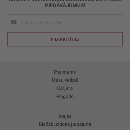
PIEDĀVĀJUMUS!
Pieteikties
jaunumu
saņemšanai:
PIERAKSTĪTIES
Par mums
Mūsu veikali
Karjera
Piegāde
Idejas
Biežāk uzdotie jautājumi