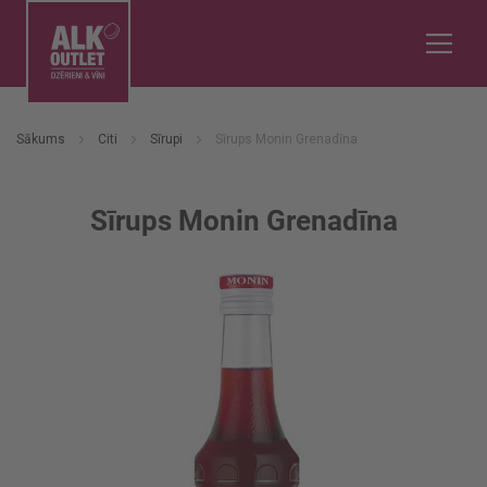
Sākums
Citi
Sīrupi
Sīrups Monin Grenadīna
Sīrups Monin Grenadīna
Iet
uz
galerijas
beigām