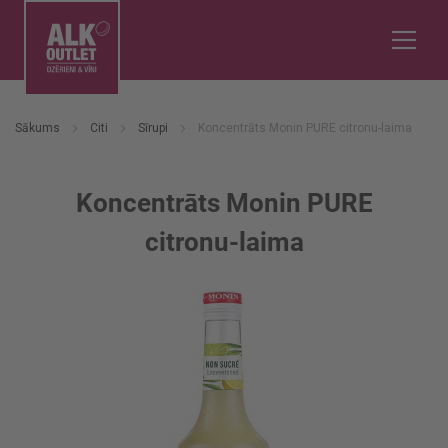
Sākums
Citi
Sīrupi
Koncentrāts Monin PURE citronu-laima
Koncentrāts Monin PURE
citronu-laima
Iet
uz
galerijas
beigām