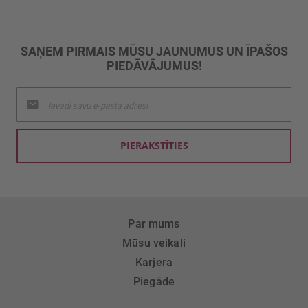
SAŅEM PIRMAIS MŪSU JAUNUMUS UN ĪPAŠOS
PIEDĀVĀJUMUS!
Pieteikties
jaunumu
saņemšanai:
PIERAKSTĪTIES
Par mums
Mūsu veikali
Karjera
Piegāde