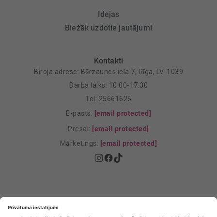
Idejas
Biežāk uzdotie jautājumi
Kontakti
Biroja adrese: Bērzaunes iela 7, Rīga, LV-1039
Darba laiks: 10.00-17.30
Tel: 25661626
E-pasts:
[email protected]
Presei:
[email protected]
Mārketings:
[email protected]
Privātuma politika
Privātuma Iestatījumi