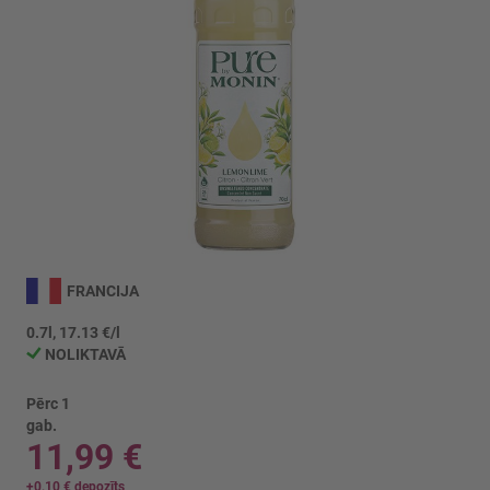
Iet
uz
FRANCIJA
galerijas
sākumu
0.7l, 17.13 €/l
NOLIKTAVĀ
Pērc 1
gab.
11,99 €
+
0,10 €
depozīts