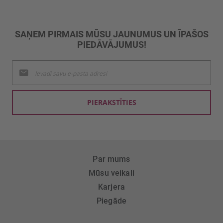
SAŅEM PIRMAIS MŪSU JAUNUMUS UN ĪPAŠOS
PIEDĀVĀJUMUS!
Pieteikties
jaunumu
saņemšanai:
PIERAKSTĪTIES
Par mums
Mūsu veikali
Karjera
Piegāde