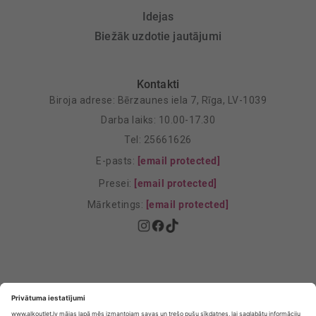
Idejas
Biežāk uzdotie jautājumi
Kontakti
Biroja adrese: Bērzaunes iela 7, Rīga, LV-1039
Darba laiks: 10.00-17.30
Tel: 25661626
E-pasts:
[email protected]
Presei:
[email protected]
Mārketings:
[email protected]
Privātuma politika
Privātuma Iestatījumi