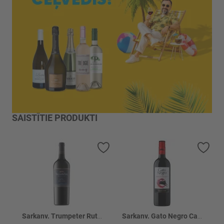
SAISTĪTIE PRODUKTI
Pievienot vēlmju sarakstam
Piev
Sarkanv. Trumpeter Rutini Malbec 13%
Sarkanv. Gato Negro Cabernet Sauvignon 13%