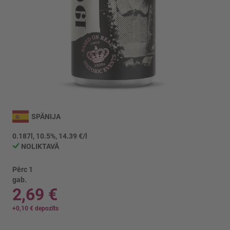
Iet
uz
SPĀNIJA
galerijas
sākumu
0.187l, 10.5%, 14.39 €/l
NOLIKTAVĀ
Pērc 1
gab.
2,69 €
+
0,10 €
depozīts