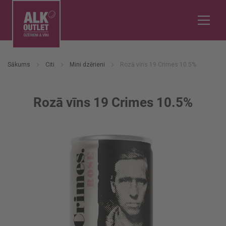
Sākums
Citi
Mini dzērieni
Rozā vīns 19 Crimes 10.5%
Rozā vīns 19 Crimes 10.5%
Iet
uz
galerijas
beigām