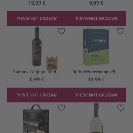
10,99 €
5,69 €
PIEVIENOT GROZAM
PIEVIENOT GROZAM
Pievienot vēlmju sarakstam
Piev
Sarkanv. Gurjaani Kindzmarauli 12%
Baltv. Kendermanns Riesling 9.5% BIB
6,99 €
18,99 €
PIEVIENOT GROZAM
PIEVIENOT GROZAM
Pievienot vēlmju sarakstam
Piev