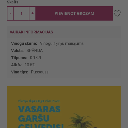
Skaits
-
+
PIEVIENOT GROZAM
VAIRĀK INFORMĀCIJAS
Vairāk
Vīnogu šķirņu maisījums
informācijas
SPĀNIJA
0.187l
10.5%
Pussauss