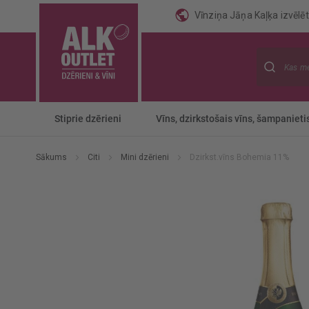
Vīnziņa Jāņa Kaļķa izvēlēti
Meklēt
Stiprie dzērieni
Vīns, dzirkstošais vīns, šampanieti
Sākums
Citi
Mini dzērieni
Dzirkst.vīns Bohemia 11%
Iet
uz
galerijas
beigām