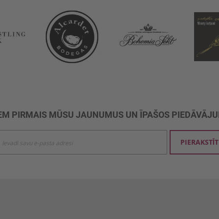
M PIRMAIS MŪSU JAUNUMUS UN ĪPAŠOS PIEDĀVĀJ
ties
PIERAKSTĪT
mu
šanai: