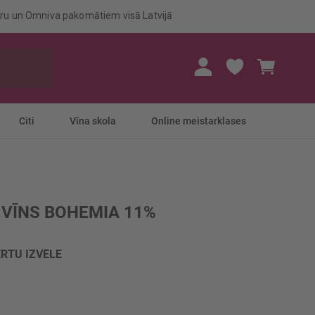
eru un Omniva pakomātiem visā Latvijā
Mans gr
Citi
Vīna skola
Online meistarklases
.VĪNS BOHEMIA 11%
RTU IZVĒLE