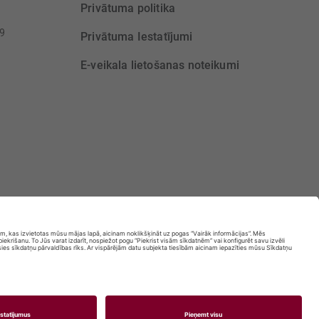
Privātuma politika
39
Privātuma Iestatījumi
E-veikala lietošanas noteikumi