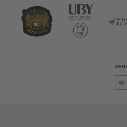
SAŅE
Pieteik
jaunu
saņem