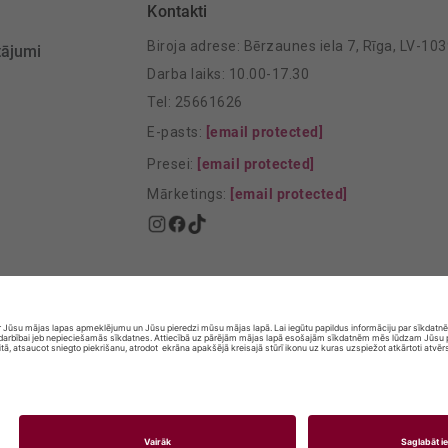
Kontakti
Biroja adrese: Bērzaunes iela 7, Rīga, LV-10
tājumi
Darba laiks: 10.00-17.30
Tel: 25661626
E-pasts:
[email protected]
Presei:
[email protected]
Mārketings:
[email protected]
© SIA „Vita Mārkets” visas tiesības aizsargātas.