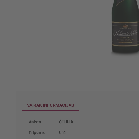
Iet
uz
galerijas
sākumu
VAIRĀK INFORMĀCIJAS
Vairāk
Valsts
ČEHIJA
informācijas
Tilpums
0.2l