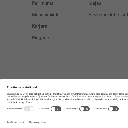
Par mums
Idejas
Mūsu veikali
Biežāk uzdotie jau
Karjera
Piegāde