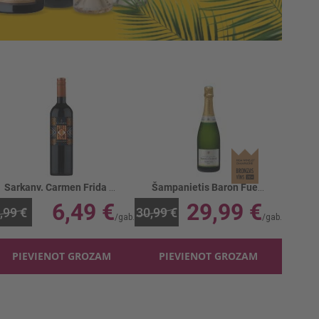
Sarkanv. Carmen Frida Kahlo Carmenere 13.5%
Šampanietis Baron Fuente Tradicion 12.5%
6,49 €
29,99 €
,99 €
30,99 €
PIEVIENOT GROZAM
PIEVIENOT GROZAM