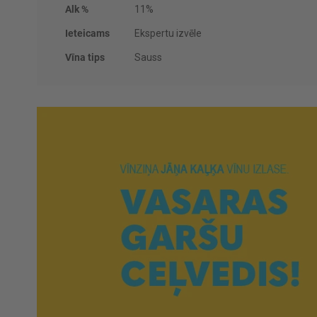
Alk %
11%
Ieteicams
Ekspertu izvēle
Vīna tips
Sauss