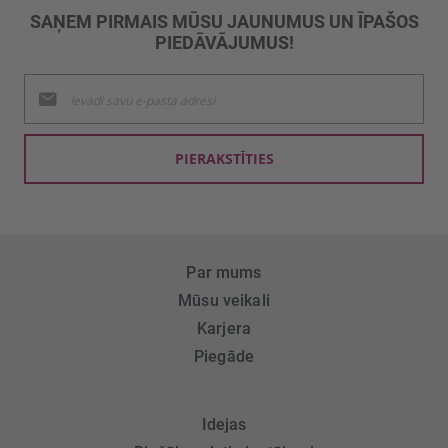
SAŅEM PIRMAIS MŪSU JAUNUMUS UN ĪPAŠOS
PIEDĀVĀJUMUS!
Pieteikties
jaunumu
saņemšanai:
PIERAKSTĪTIES
Par mums
Mūsu veikali
Karjera
Piegāde
Idejas