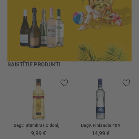
SAISTĪTIE PRODUKTI
Pievienot vēlmju sarakstam
Piev
Degv. Stumbras Cidoniju 40%
Degv. Finlandia 40%
9,99 €
14,99 €