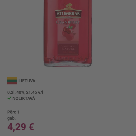
Iet
uz
LIETUVA
galerijas
sākumu
0.2l, 40%, 21.45 €/l
NOLIKTAVĀ
Pērc 1
gab.
4,29 €