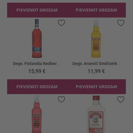
PIEVIENOT GROZAM
PIEVIENOT GROZAM
Pievienot vēlmju sarakstam
Piev
Degv. Finlandia Redberry 37.5%
Degv. Arsenič Smiltsērkšķu 40%
15,99 €
11,99 €
PIEVIENOT GROZAM
PIEVIENOT GROZAM
Pievienot vēlmju sarakstam
Piev