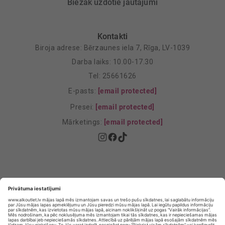
Biežāk uzdotie jautājumi
Kontakti
Biroja adrese: Bērzaunes iela 7, Rīga, LV-1039
Darba laiks: 10.00-17.30
Tel: 25661626
E-pasts:
[email protected]
Presei:
[email protected]
Mārketings:
[email protected]
Privātuma politika
Privātuma Iestatījumi
E-veikala lietošanas noteikumi