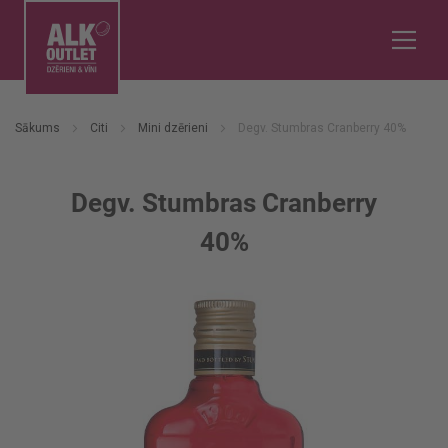
Sākums
Citi
Mini dzērieni
Degv. Stumbras Cranberry 40%
Degv. Stumbras Cranberry
40%
Iet
uz
galerijas
beigām