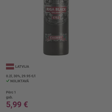
Iet
uz
LATVIJA
galerijas
sākumu
0.2l, 30%, 29.95 €/l
NOLIKTAVĀ
Pērc 1
gab.
5,99 €