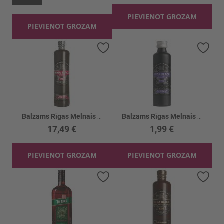
PIEVIENOT GROZAM
PIEVIENOT GROZAM
Pievienot vēlmju sarakstam
Piev
Balzams Rīgas Melnais ķiršu 30%
Balzams Rīgas Melnais Upeņu 30%
17,49 €
1,99 €
PIEVIENOT GROZAM
PIEVIENOT GROZAM
Pievienot vēlmju sarakstam
Piev