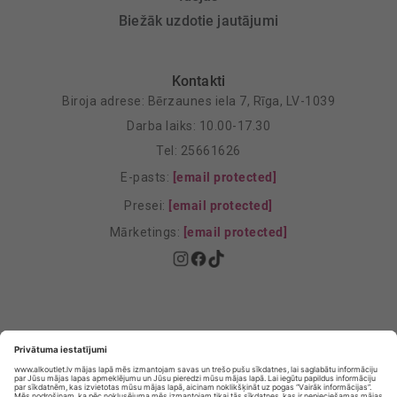
Biežāk uzdotie jautājumi
Kontakti
Biroja adrese: Bērzaunes iela 7, Rīga, LV-1039
Darba laiks: 10.00-17.30
Tel: 25661626
E-pasts:
[email protected]
Presei:
[email protected]
Mārketings:
[email protected]
Privātuma politika
Privātuma Iestatījumi
E-veikala lietošanas noteikumi