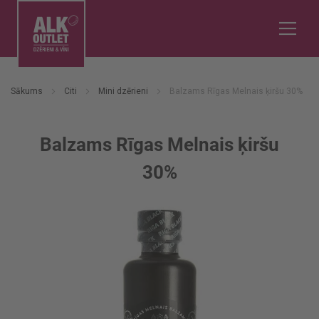
Sākums
Citi
Mini dzērieni
Balzams Rīgas Melnais ķiršu 30%
Balzams Rīgas Melnais ķiršu
30%
Iet
uz
galerijas
beigām