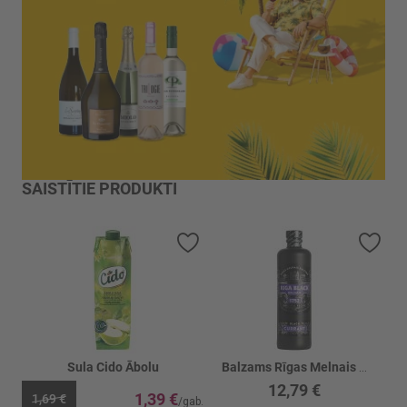
SAISTĪTIE PRODUKTI
Pievienot vēlmju sarakstam
Piev
Sula Cido Ābolu
Balzams Rīgas Melnais Upeņu 30%
12,79 €
1,39 €
1,69 €