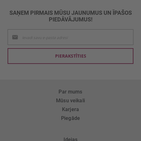
SAŅEM PIRMAIS MŪSU JAUNUMUS UN ĪPAŠOS
PIEDĀVĀJUMUS!
Pieteikties
jaunumu
saņemšanai:
PIERAKSTĪTIES
Par mums
Mūsu veikali
Karjera
Piegāde
Idejas