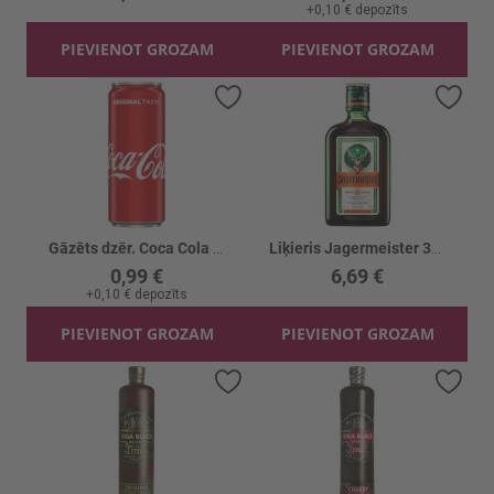
+
0,10 €
depozīts
PIEVIENOT GROZAM
PIEVIENOT GROZAM
Pievienot vēlmju sarakstam
Piev
Gāzēts dzēr. Coca Cola Skārd. gāzēts
Liķieris Jagermeister 35%
0,99 €
6,69 €
+
0,10 €
depozīts
PIEVIENOT GROZAM
PIEVIENOT GROZAM
Pievienot vēlmju sarakstam
Piev