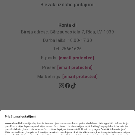
Biežāk uzdotie jautājumi
Kontakti
Biroja adrese: Bērzaunes iela 7, Rīga, LV-1039
Darba laiks: 10.00-17.30
Tel: 25661626
E-pasts:
[email protected]
Presei:
[email protected]
Mārketings:
[email protected]
Privātuma politika
Privātuma Iestatījumi
E-veikala lietošanas noteikumi