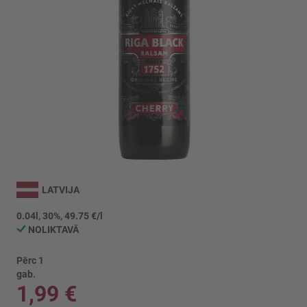
Iet
uz
LATVIJA
galerijas
sākumu
0.04l, 30%, 49.75 €/l
NOLIKTAVĀ
Pērc 1
gab.
1,99 €