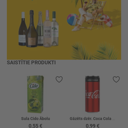
SAISTĪTIE PRODUKTI
Pievienot vēlmju sarakstam
Piev
Sula Cido Ābolu
Gāzēts dzēr. Coca Cola Zero skārd. gāzēts
0,55 €
0,99 €