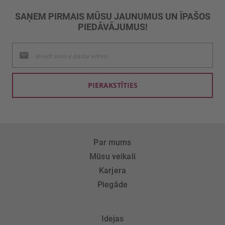
SAŅEM PIRMAIS MŪSU JAUNUMUS UN ĪPAŠOS
PIEDĀVĀJUMUS!
Pieteikties
jaunumu
saņemšanai:
PIERAKSTĪTIES
Par mums
Mūsu veikali
Karjera
Piegāde
Idejas