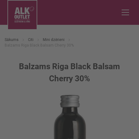
Sākums
Citi
Mini dzērieni
Balzams Riga Black Balsam Cherry 30%
Balzams Riga Black Balsam
Cherry 30%
Iet
uz
galerijas
beigām