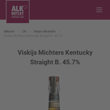
Sākums
Citi
Idejas dāvanām
Viskijs Michters Kentucky Straight B. 45.7%
Viskijs Michters Kentucky
Straight B. 45.7%
Iet
uz
galerijas
beigām