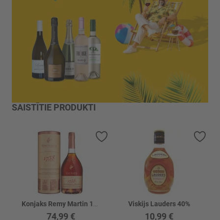
SAISTĪTIE PRODUKTI
Pievienot vēlmju sarakstam
Piev
Konjaks Remy Martin 1738 40%
Viskijs Lauders 40%
74,99 €
10,99 €