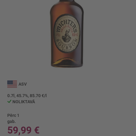
Iet
uz
ASV
galerijas
sākumu
0.7l, 45.7%, 85.70 €/l
NOLIKTAVĀ
Pērc 1
gab.
59,99 €