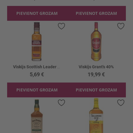
PIEVIENOT GROZAM
PIEVIENOT GROZAM
Pievienot vēlmju sarakstam
Piev
Viskijs Scottish Leader 40%
Viskijs Grant's 40%
5,69 €
19,99 €
PIEVIENOT GROZAM
PIEVIENOT GROZAM
Pievienot vēlmju sarakstam
Piev