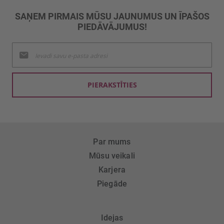
SAŅEM PIRMAIS MŪSU JAUNUMUS UN ĪPAŠOS
PIEDĀVĀJUMUS!
Pieteikties
jaunumu
saņemšanai:
PIERAKSTĪTIES
Par mums
Mūsu veikali
Karjera
Piegāde
Idejas