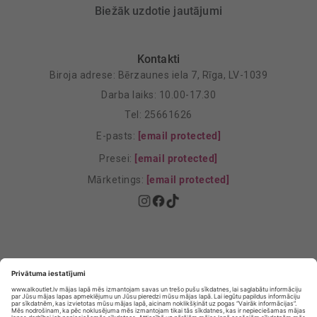
Biežāk uzdotie jautājumi
Kontakti
Biroja adrese: Bērzaunes iela 7, Rīga, LV-1039
Darba laiks: 10.00-17.30
Tel: 25661626
E-pasts:
[email protected]
Presei:
[email protected]
Mārketings:
[email protected]
Privātuma politika
Privātuma Iestatījumi
E-veikala lietošanas noteikumi